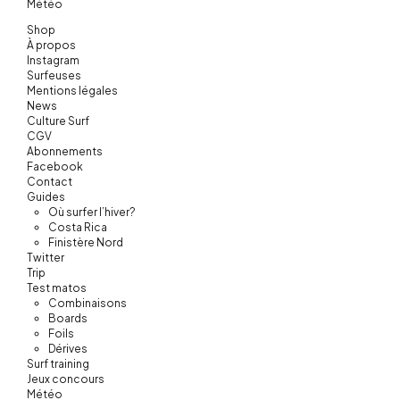
Météo
Shop
À propos
Instagram
Surfeuses
Mentions légales
News
Culture Surf
CGV
Abonnements
Facebook
Contact
Guides
Où surfer l’hiver?
Costa Rica
Finistère Nord
Twitter
Trip
Test matos
Combinaisons
Boards
Foils
Dérives
Surf training
Jeux concours
Météo