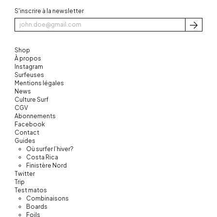
S'inscrire à la newsletter
S'inscri
Shop
À propos
Instagram
Surfeuses
Mentions légales
News
Culture Surf
CGV
Abonnements
Facebook
Contact
Guides
Où surfer l’hiver?
Costa Rica
Finistère Nord
Twitter
Trip
Test matos
Combinaisons
Boards
Foils