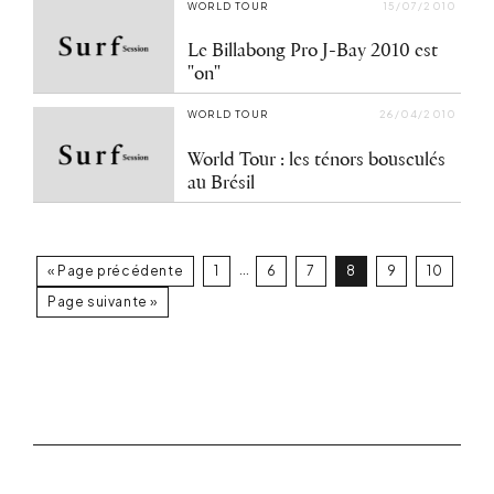
WORLD TOUR
15/07/2010
Le Billabong Pro J-Bay 2010 est
"on"
WORLD TOUR
26/04/2010
World Tour : les ténors bousculés
au Brésil
…
« Page précédente
1
6
7
8
9
10
Page suivante »