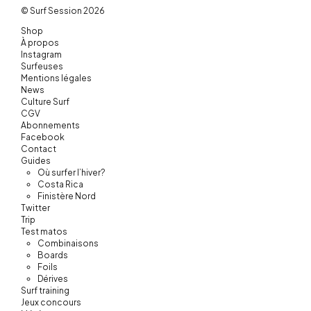
© Surf Session 2026
Shop
À propos
Instagram
Surfeuses
Mentions légales
News
Culture Surf
CGV
Abonnements
Facebook
Contact
Guides
Où surfer l’hiver?
Costa Rica
Finistère Nord
Twitter
Trip
Test matos
Combinaisons
Boards
Foils
Dérives
Surf training
Jeux concours