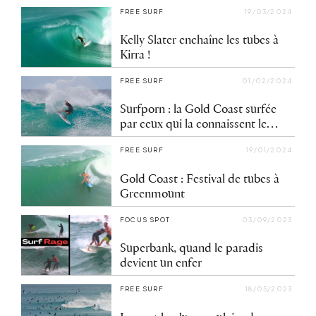
FREE SURF
19/03/2024
Kelly Slater enchaîne les tubes à
Kirra !
FREE SURF
01/02/2024
Surfporn : la Gold Coast surfée
par ceux qui la connaissent le
mieux
FREE SURF
19/01/2024
Gold Coast : Festival de tubes à
Greenmount
FOCUS SPOT
03/09/2023
Superbank, quand le paradis
devient un enfer
FREE SURF
18/05/2023