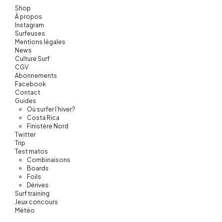
Shop
À propos
Instagram
Surfeuses
Mentions légales
News
Culture Surf
CGV
Abonnements
Facebook
Contact
Guides
Où surfer l’hiver?
Costa Rica
Finistère Nord
Twitter
Trip
Test matos
Combinaisons
Boards
Foils
Dérives
Surf training
Jeux concours
Météo