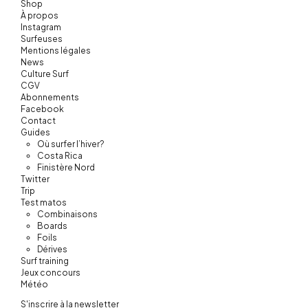
Shop
À propos
Instagram
Surfeuses
Mentions légales
News
Culture Surf
CGV
Abonnements
Facebook
Contact
Guides
Où surfer l’hiver?
Costa Rica
Finistère Nord
Twitter
Trip
Test matos
Combinaisons
Boards
Foils
Dérives
Surf training
Jeux concours
Météo
S'inscrire à la newsletter