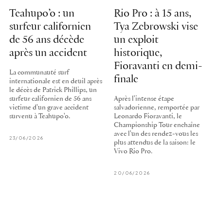
Teahupo’o : un
Rio Pro : à 15 ans,
surfeur californien
Tya Zebrowski vise
de 56 ans décède
un exploit
après un accident
historique,
Fioravanti en demi-
La communauté surf
finale
internationale est en deuil après
le décès de Patrick Phillips, un
surfeur californien de 56 ans
Après l'intense étape
victime d'un grave accident
salvadorienne, remportée par
survenu à Teahupo'o.
Leonardo Fioravanti, le
Championship Tour enchaîne
avec l'un des rendez-vous les
23/06/2026
plus attendus de la saison: le
Vivo Rio Pro.
20/06/2026