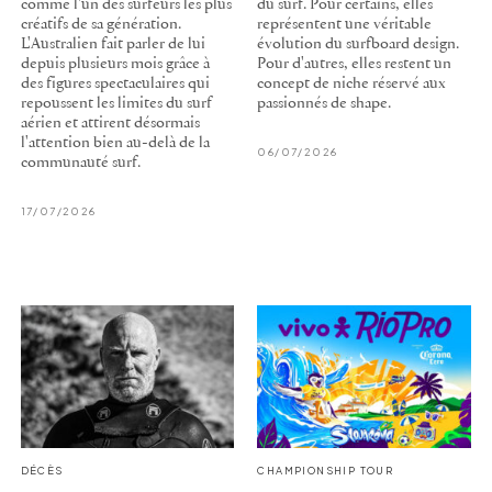
comme l'un des surfeurs les plus
du surf. Pour certains, elles
créatifs de sa génération.
représentent une véritable
L'Australien fait parler de lui
évolution du surfboard design.
depuis plusieurs mois grâce à
Pour d'autres, elles restent un
des figures spectaculaires qui
concept de niche réservé aux
repoussent les limites du surf
passionnés de shape.
aérien et attirent désormais
l'attention bien au-delà de la
06/07/2026
communauté surf.
17/07/2026
DÉCÈS
CHAMPIONSHIP TOUR