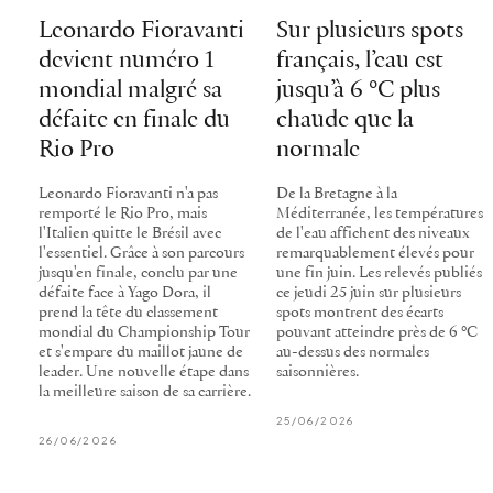
Leonardo Fioravanti
Sur plusieurs spots
devient numéro 1
français, l’eau est
mondial malgré sa
jusqu’à 6 °C plus
défaite en finale du
chaude que la
Rio Pro
normale
Leonardo Fioravanti n'a pas
De la Bretagne à la
remporté le Rio Pro, mais
Méditerranée, les températures
l'Italien quitte le Brésil avec
de l'eau affichent des niveaux
l'essentiel. Grâce à son parcours
remarquablement élevés pour
jusqu'en finale, conclu par une
une fin juin. Les relevés publiés
défaite face à Yago Dora, il
ce jeudi 25 juin sur plusieurs
prend la tête du classement
spots montrent des écarts
mondial du Championship Tour
pouvant atteindre près de 6 °C
et s'empare du maillot jaune de
au-dessus des normales
leader. Une nouvelle étape dans
saisonnières.
la meilleure saison de sa carrière.
25/06/2026
26/06/2026