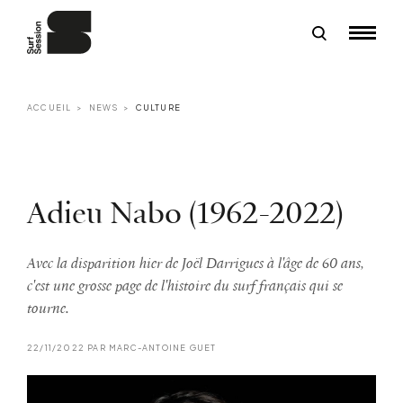
ACCUEIL
NEWS
CULTURE
Adieu Nabo (1962-2022)
Avec la disparition hier de Joël Darrigues à l'âge de 60 ans,
c'est une grosse page de l'histoire du surf français qui se
tourne.
22/11/2022 PAR MARC-ANTOINE GUET