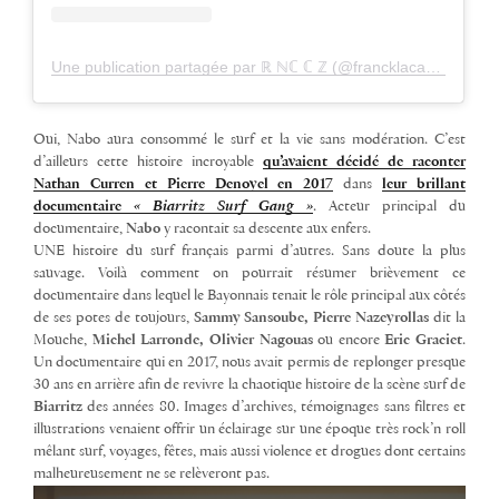
Une publication partagée par ℝ ℕℂ ℂ ℤ (@francklacaze)
Oui, Nabo aura consommé le surf et la vie sans modération. C’est
d’ailleurs cette histoire incroyable
qu’avaient décidé de raconter
Nathan Curren et Pierre Denoyel en 2017
dans
leur brillant
documentaire
« Biarritz Surf Gang »
. Acteur principal du
documentaire,
Nabo
y racontait sa descente aux enfers.
UNE histoire du surf français parmi d’autres. Sans doute la plus
sauvage. Voilà comment on pourrait résumer brièvement ce
documentaire dans lequel le Bayonnais tenait le rôle principal aux côtés
de ses potes de toujours,
Sammy Sansoube, Pierre Nazeyrollas
dit la
Mouche,
Michel Larronde, Olivier Nagouas
ou encore
Eric Graciet
.
Un documentaire qui en 2017, nous avait permis de replonger presque
30 ans en arrière afin de revivre la chaotique histoire de la scène surf de
Biarritz
des années 80. Images d’archives, témoignages sans filtres et
illustrations venaient offrir un éclairage sur une époque très rock’n roll
mêlant surf, voyages, fêtes, mais aussi violence et drogues dont certains
malheureusement ne se relèveront pas.