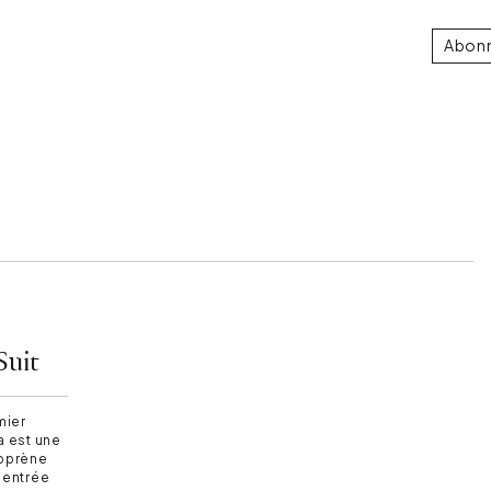
Abon
Suit
mier
 est une
éoprène
 entrée