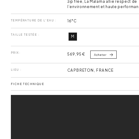
zip free, La Malama allie respect de
l’environnement et haute performan
TEMPÉRATURE DE L'EAU :
16°C
TAILLE TESTÉE :
M
PRIX:
569,95 €
Acheter
LIEU :
CAPBRETON, FRANCE
FICHE TECHNIQUE