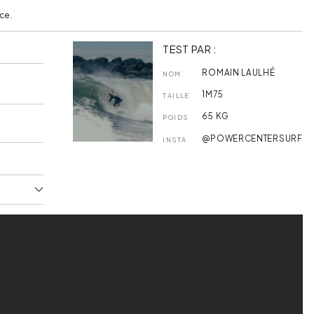
ce.
TEST PAR :
ROMAIN LAULHÉ
NOM
1M75
TAILLE
65 KG
POIDS
@
POWERCENTERSURF
INSTA