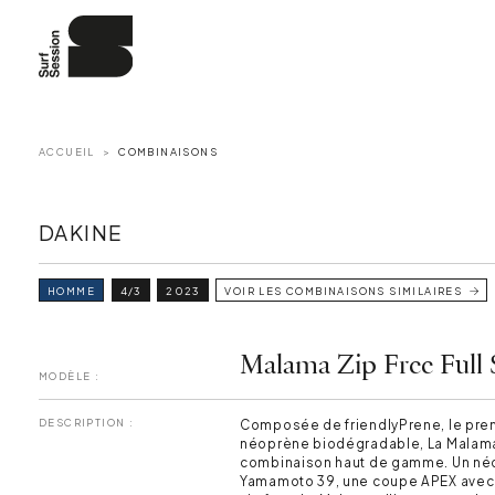
ACCUEIL
COMBINAISONS
DAKINE
HOMME
4/3
2023
VOIR LES COMBINAISONS SIMILAIRES
Malama Zip Free Full 
MODÈLE :
DESCRIPTION :
Composée de friendlyPrene, le pre
néoprène biodégradable, La Malama
combinaison haut de gamme. Un n
Yamamoto 39, une coupe APEX avec