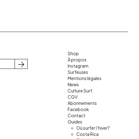
Shop
À propos
Instagram
S'inscrire
Surfeuses
Mentions légales
News
Culture Surf
CGV
Abonnements
Facebook
Contact
Guides
Où surfer l’hiver?
Costa Rica