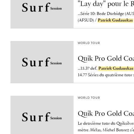
"Lay day" pour le 
...Série 10: Bede Durbidge (AU
(AFSUD) /
Patrick Gudauskas
WORLD TOUR
Quik Pro Gold Coa
...15.37 def.
Patrick Gudauskas
14.77 Séries du quatrième tour :
WORLD TOUR
Quik Pro Gold Coa
Le deuxième tour du Quiksilver 
mètre. Hélas, Michel Bourez s’es