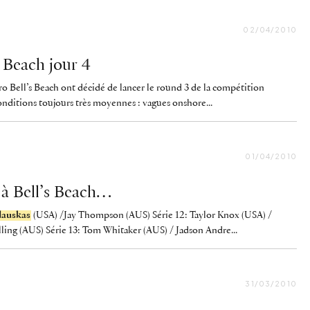
02/04/2010
s Beach jour 4
ro Bell’s Beach ont décidé de lancer le round 3 de la compétition
onditions toujours très moyennes : vagues onshore...
01/04/2010
 à Bell’s Beach…
dauskas
(USA) /Jay Thompson (AUS) Série 12: Taylor Knox (USA) /
ing (AUS) Série 13: Tom Whitaker (AUS) / Jadson Andre...
31/03/2010