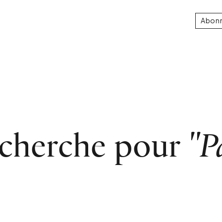
Abon
echerche pour
"P