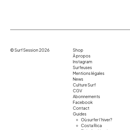
© Surf Session 2026
Shop
À propos
Instagram
Surfeuses
Mentions légales
News
Culture Surf
CGV
Abonnements
Facebook
Contact
Guides
Où surfer l’hiver?
Costa Rica