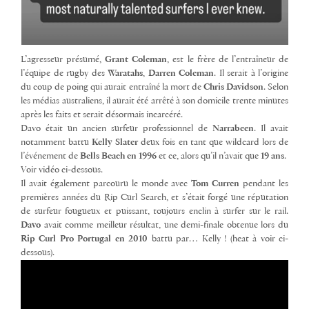
L’agresseur présumé,
Grant Coleman
, est le frère de l’entraîneur de
l’équipe de rugby des
Waratahs
,
Darren
Coleman
. Il serait à l’origine
du coup de poing qui aurait entraîné la mort de
Chris
Davidson
. Selon
les médias australiens, il aurait été arrêté à son domicile trente minutes
après les faits et serait désormais incarcéré.
Davo était un ancien surfeur professionnel de
Narrabeen
. Il avait
notamment battu
Kelly
Slater
deux fois en tant que wildcard lors de
l’événement de
Bells Beach en 1996
et ce, alors qu’il n’avait que
19 ans
.
Voir vidéo ci-dessous.
Il avait également parcouru le monde avec
Tom
Curren
pendant les
premières années du Rip Curl Search, et s’était forgé une réputation
de surfeur fougueux et puissant, toujours enclin à surfer sur le rail.
Davo
avait comme meilleur résultat, une demi-finale obtenue lors du
Rip Curl Pro Portugal en 2010
battu par… Kelly ! (heat à voir ci-
dessous).