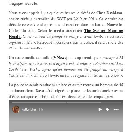
Tragique nouvelle.
Nous avons appris il y a quelques heures le décès de
Chris Davidson
,
ancien surfeur australien du WCT (en 2010 et 2011). Ce dernier est
décédé ce week-end après une altercation dans un bar en
Nouvelle-
Galles du Sud
. Selon le média australien
The Sydney Morning
Herald
, Chris
« aurait été frappé au visage et serait tombé au sol en se
cognant la tête »
. Retrouvé inconscient par la police, il serait mort des
suites de ses blessures.
Un autre média australien (
9 News
) nous apprend que
« peu après 23
heures (samedi), les services d’urgence ont été appelés à Sportsmans Way,
South West Rocks, après qu’un homme ait été frappé au visage à
l’extérieur d’un bar et soit tombé au sol, se cognant la tête sur le trottoir ».
La police se serait rendue sur place et aurait trouvé un homme de 45
ans inconscient.
Davo
a été soigné sur place par les ambulanciers avant
d’être transporté à l’hôpital où il est décédé peu de temps après.