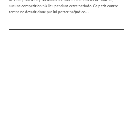
de l’eau pour les 3 prochaines semaines. Heureusement pour lui,
aucune compétition n’a lieu pendant cette période. Ce petit contre-
temps ne devrait donc pas lui porter préjudice…