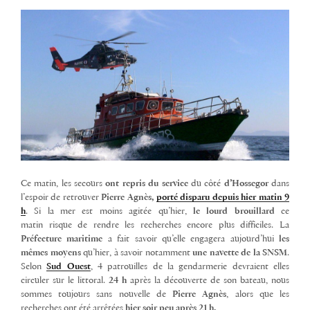
Ce matin, les secours
ont repris du service
du côté
d’Hossegor
dans
l’espoir de retrouver
Pierre Agnès,
porté disparu depuis hier matin 9
h
. Si la mer est moins agitée qu’hier,
le lourd brouillard
ce
matin
risque de rendre les recherches encore plus difficiles. La
Préfecture maritime
a fait savoir qu’elle engagera aujourd’hui
les
mêmes moyens
qu’hier, à savoir notamment
une navette de la SNSM
.
Selon
Sud Ouest
, 4 patrouilles de la gendarmerie devraient elles
circuler sur le littoral.
24 h
après la découverte de son bateau, nous
sommes toujours sans nouvelle de
Pierre Agnès
, alors que les
recherches ont été arrêtées
hier soir peu après 21 h.