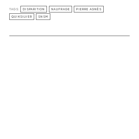
TAGS:
DISPARITION
NAUFRAGE
PIERRE AGNÈS
QUIKSILVER
SNSM