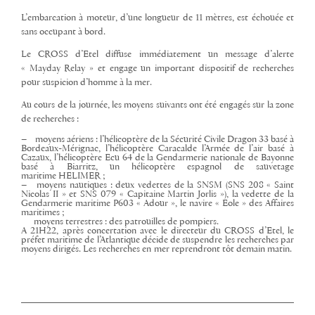
L’embarcation à moteur, d’une longueur de 11 mètres, est échouée et
sans occupant à bord.
Le CROSS d’Etel diffuse immédiatement un message d’alerte
« Mayday Relay » et engage un important dispositif de recherches
pour suspicion d’homme à la mer.
Au cours de la journée, les moyens suivants ont été engagés sur la zone
de recherches :
–
moyens aériens : l’hélicoptère de la Sécurité Civile Dragon 33 basé à
Bordeaux-Mérignac, l’hélicoptère Caracalde l’Armée de l’air basé à
Cazaux, l’hélicoptère Ecu 64 de la Gendarmerie nationale de Bayonne
basé à Biarritz, un hélicoptère espagnol de sauvetage
maritime HELIMER ;
–
moyens nautiques : deux vedettes de la SNSM (SNS 208 « Saint
Nicolas II » et SNS 079 « Capitaine Martin Jorlis »
),
la vedette de la
Gendarmerie maritime P603 « Adour », le navire « Eole » des Affaires
maritimes ;
moyens terrestres : des patrouilles de pompiers.
A
21H22, après concertation avec le directeur du CROSS d’Etel, le
préfet maritime de l’Atlantique décide de suspendre les recherches par
moyens dirigés. Les recherches en mer reprendront tôt demain matin.