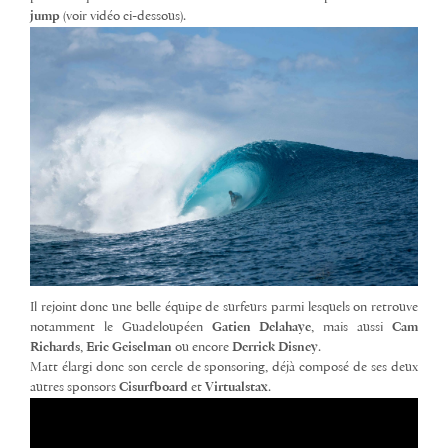
jump
(voir vidéo ci-dessous).
Il rejoint donc une belle équipe de surfeurs parmi lesquels on retrouve
notamment le Guadeloupéen
Gatien Delahaye
, mais aussi
Cam
Richards
,
Eric Geiselman
ou encore
Derrick Disney
.
Matt élargi donc son cercle de sponsoring, déjà composé de ses deux
autres sponsors
Cisurfboard
et
Virtualstax
.