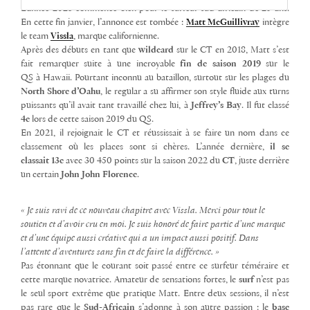
L’année
2023
commence bien pour le surfeur sud-africain de 25 ans.
En cette fin janvier, l’annonce est tombée :
Matt McGuillivray
intègre
le team
Vissla
, marque californienne.
Après des débuts en tant que
wildcard
sur le CT en 2018, Matt s’est
fait remarquer suite à une incroyable
fin de saison 2019
sur le
QS à Hawaii. Pourtant inconnu au bataillon, surtout sur les plages du
North Shore d’Oahu
, le regular a su affirmer son style fluide aux turns
puissants qu’il avait tant travaillé chez lui, à
Jeffrey’s Bay
. Il fut classé
4e
lors de cette saison 2019 du QS.
En 2021, il rejoignait le
CT et réussissait à se faire un nom dans ce
classement où les places sont si chères. L’année dernière,
il se
classait
13e
avec 30 450 points sur la saison 2022 du
CT
, juste derrière
un certain
John John Florence
.
« Je suis ravi de ce nouveau chapitre avec Vissla. Merci pour tout le
soutien et d’avoir cru en moi. Je suis honoré de faire partie d’une marque
et d’une équipe aussi créative qui a un impact aussi positif. Dans
l’attente d’aventures sans fin et de faire la différence. »
Pas étonnant que le courant soit passé entre ce surfeur téméraire et
cette marque novatrice. Amateur de sensations fortes, le
surf
n’est pas
le seul sport extrême que pratique Matt. Entre deux sessions, il n’est
pas rare que le
Sud-Africain
s’adonne à son autre passion : le
base