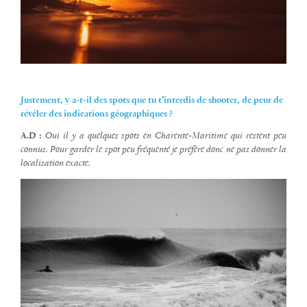
Justement, y a-t-il des spots que tu t’interdis de shooter, de peur de
révéler des indications géographiques ?
A.D :
Oui il y a quelques spots en Charente-Maritime qui restent peu
connus. Pour garder le spot peu fréquenté je préfère donc ne pas donner la
localisation exacte.