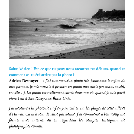
Salut Adrien ! Est-ce que tu peux nous raconter tes débuts, quand et
comment as-tu été attiré par la photo ?
Adrien Desnoyer
– «
J’ai commencé la photo très jeune avec le reflex de
mes parents. Je m’amusais à prendre en photo mes amis (en skate, en ski,
en vélo…). La photo est réellement entrée dans ma vie quand je suis parti
vivre 1 an à San Diego aux États-Unis.
J’ai découvert la photo de surf en particulier sur les plages de cette ville et
d’Hawaï. Ça m’a tout de suite passionné. J’ai commencé à beaucoup me
former avec internet ou en regardant les comptes Instagram de
photographes connus.