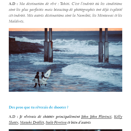
A.D :
Ma destination de rêve : Tahiti. C’est l’endroit où les conditions
sont les plus parfaites mais beaucoup de photographes ont déjà exploité
cet endroit. Mes autres destinations sont la Namibie, les Mentawai et les
Maldives.
Des pros que tu rêverais de shooter ?
A.D :
Je rêverais de shooter principalement
John John Florence
,
Kelly
Slater
,
Matahi Drollet
,
Italo Ferreira
et bien d’autres