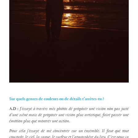
Sur quels genres de couleurs ou de détails t’arrêtes-tu ?
A.D :
J’essaye à travers mes photos de proposer une vision non pas juste
d’une scène mais de proposer une vision plus artistique, faire passer une
émotion plus que montrer une action.
Pour cela j’essaye de me concentrer sur un ensemble. Il faut que tout
concorde, le ciel, la vague, le surfeur et l’atmosphère du lieu. C’est pour ça