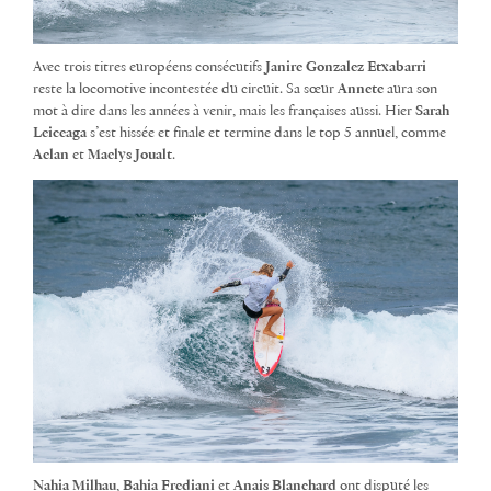
Avec trois titres européens consécutifs
Janire Gonzalez Etxabarri
reste la locomotive incontestée du circuit. Sa sœur
Annete
aura son
mot à dire dans les années à venir, mais les françaises aussi. Hier
Sarah
Leiceaga
s’est hissée et finale et termine dans le top 5 annuel, comme
Aelan
et
Maelys Joualt
.
Nahia Milhau
,
Bahia Frediani
et
Anais Blanchard
ont disputé les