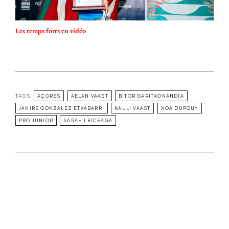
Les temps forts en vidéo
TAGS:
AÇORES
AELAN VAAST
BITOR GARITAONANDIA
JANIRE GONZALEZ ETXABARRI
KAULI VAAST
NOA DUPOUY
PRO JUNIOR
SARAH LEICEAGA