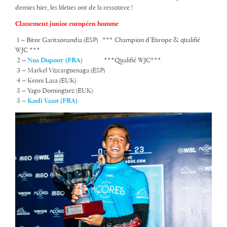
demies hier, les bleues ont de la ressource !
Classement junior européen homme
1 – Bitor Garitaonandia (ESP) *** Champion d’Europe & qualifié
WJC ***
2 –
Noa Dupouy (FRA)
***Qualifié WJC***
3 – Markel Vizcarguenaga (ESP)
4 – Keoni Lasa (EUK)
5 – Yago Dominguez (EUK)
5 –
Kauli Vaast (FRA)