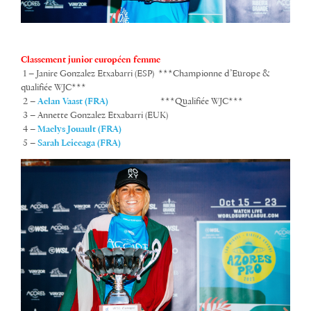
Classement junior européen femme
1 – Janire Gonzalez Etxabarri (ESP) ***Championne d’Europe &
qualifiée WJC***
2 –
Aelan Vaast (FRA)
***Qualifiée WJC***
3 – Annette Gonzalez Etxabarri (EUK)
4 –
Maelys Jouault (FRA)
5 –
Sarah Leiceaga (FRA)