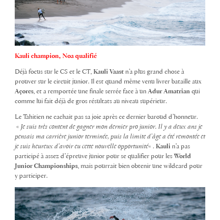
Kauli champion, Noa qualifié
Déjà focus sur le CS et le CT,
Kauli Vaast
n’a plus grand chose à
prouver sur le circuit junior. Il est quand même venu livrer bataille aux
Açores
, et a remportée une finale serrée face à un
Adur Amatrian
qui
comme lui fait déjà de gros résultats au niveau supérieur.
Le Tahitien ne cachait pas sa joie après ce dernier baroud d’honneur.
«
Je suis très content de gagner mon dernier pro junior. Il y a deux ans je
pensais ma carrière junior terminée, puis la limite d’âge a été remontée et
je suis heureux d’avoir eu cette nouvelle opportunité
« .
Kauli
n’a pas
participé à assez d’épreuve junior pour se qualifier pour les
World
Junior Championships
, mais pourrait bien obtenir une wildcard pour
y participer.