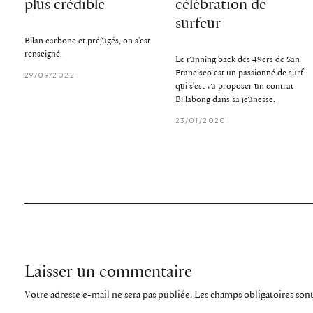
plus crédible
célébration de
surfeur
Bilan carbone et préjugés, on s'est
renseigné.
Le running back des 49ers de San
Francisco est un passionné de surf
29/09/2022
qui s'est vu proposer un contrat
Billabong dans sa jeunesse.
23/01/2020
Laisser un commentaire
Votre adresse e-mail ne sera pas publiée.
Les champs obligatoires son