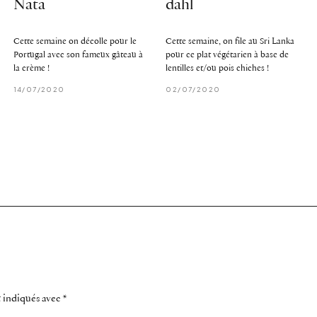
Nata
dahl
Cette semaine on décolle pour le
Cette semaine, on file au Sri Lanka
Portugal avec son fameux gâteau à
pour ce plat végétarien à base de
la crème !
lentilles et/ou pois chiches !
14/07/2020
02/07/2020
t indiqués avec
*