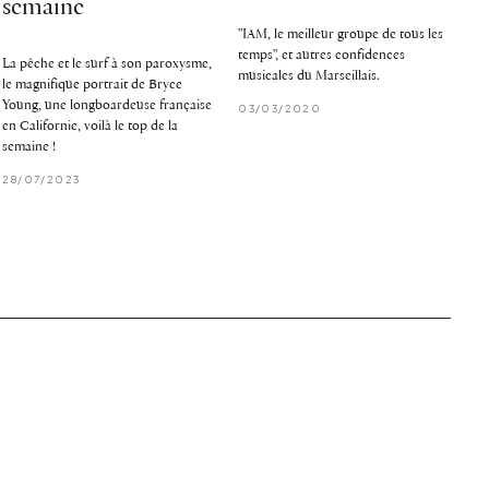
semaine
"IAM, le meilleur groupe de tous les
temps", et autres confidences
La pêche et le surf à son paroxysme,
musicales du Marseillais.
le magnifique portrait de Bryce
Young, une longboardeuse française
03/03/2020
en Californie, voilà le top de la
semaine !
28/07/2023