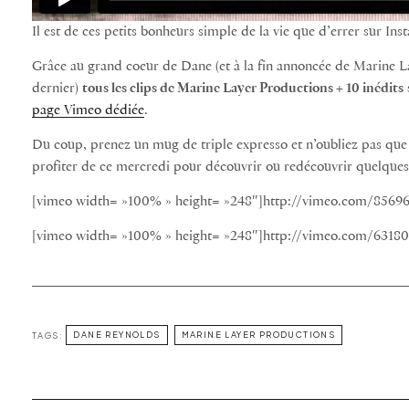
Il est de ces petits bonheurs simple de la vie que d’errer sur I
Grâce au grand coeur de Dane (et à la fin annoncée de Marine 
dernier)
tous les clips de Marine Layer Productions + 10 inédits
page Vimeo dédiée
.
Du coup, prenez un mug de triple expresso et n’oubliez pas que 
profiter de ce mercredi pour découvrir ou redécouvrir quelques 
[vimeo width= »100% » height= »248″]http://vimeo.com/8569
[vimeo width= »100% » height= »248″]http://vimeo.com/6318
TAGS:
DANE REYNOLDS
MARINE LAYER PRODUCTIONS