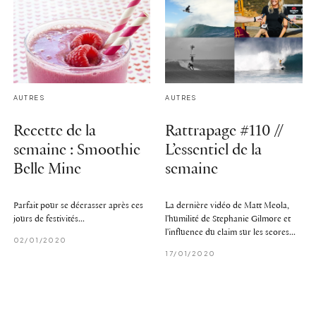
AUTRES
AUTRES
Recette de la
Rattrapage #110 //
semaine : Smoothie
L’essentiel de la
Belle Mine
semaine
Parfait pour se décrasser après ces
La dernière vidéo de Matt Meola,
jours de festivités...
l'humilité de Stephanie Gilmore et
l'influence du claim sur les scores...
02/01/2020
17/01/2020