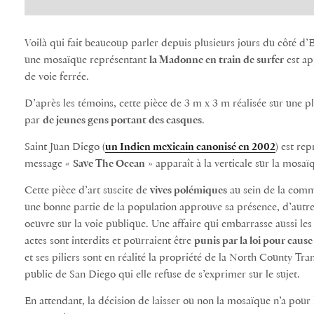
Voilà qui fait beaucoup parler depuis plusieurs jours du côté d’
une mosaïque représentant
la Madonne en train de surfer
est ap
de voie ferrée.
D’après les témoins, cette pièce de 3 m x 3 m réalisée sur une pl
par
de jeunes gens portant des casques
.
Saint Juan Diego (
un Indien mexicain canonisé en 2002
) est re
message «
Save The Ocean
» apparaît à la verticale sur la mosaï
Cette pièce d’art suscite de
vives polémiques
au sein de la comm
une bonne partie de la population approuve sa présence, d’autre
oeuvre sur la voie publique. Une affaire qui embarrasse aussi les 
actes sont interdits et pourraient être
punis par la loi pour caus
et ses piliers sont en réalité la propriété de la North County Tran
public de San Diego qui elle refuse de s’exprimer sur le sujet.
En attendant, la décision de laisser ou non la mosaïque n’a pour