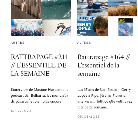
AUTRES
AUTRES
RATTRAPAGE #211
Rattrapage #164 //
// L’ESSENTIEL DE
L’essentiel de la
LA SEMAINE
semaine
L'interview de Maxime Huscenot, le
Les 35 ans de Surf Session, Gerry
podcast sur Belharra, les mondiaux
Lopez à Pipe, Jérémy Florès en
de parasurf et bien plus encore.
interview... Tout ce que vous avez
raté cette semaine.
16/12/2022
05/03/2021