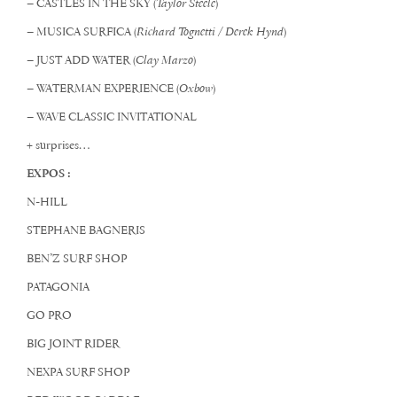
– CASTLES IN THE SKY (
Taylor Steele
)
– MUSICA SURFICA (
Richard Tognetti / Derek Hynd
)
– JUST ADD WATER (
Clay Marzo
)
– WATERMAN EXPERIENCE (
Oxbow
)
– WAVE CLASSIC INVITATIONAL
+ surprises…
EXPOS :
N-HILL
STEPHANE BAGNERIS
BEN’Z SURF SHOP
PATAGONIA
GO PRO
BIG JOINT RIDER
NEXPA SURF SHOP