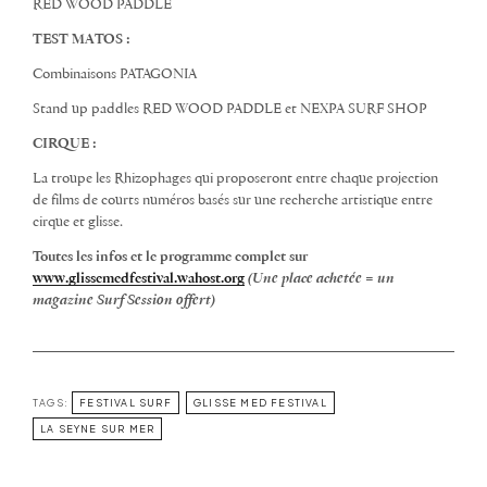
RED WOOD PADDLE
TEST MATOS :
Combinaisons PATAGONIA
Stand up paddles RED WOOD PADDLE et NEXPA SURF SHOP
CIRQUE :
La troupe les Rhizophages qui proposeront entre chaque projection
de films de courts numéros basés sur une recherche artistique entre
cirque et glisse.
Toutes les infos et le programme complet sur
www.glissemedfestival.wahost.org
(Une place achetée = un
magazine Surf Session offert)
TAGS:
FESTIVAL SURF
GLISSE MED FESTIVAL
LA SEYNE SUR MER