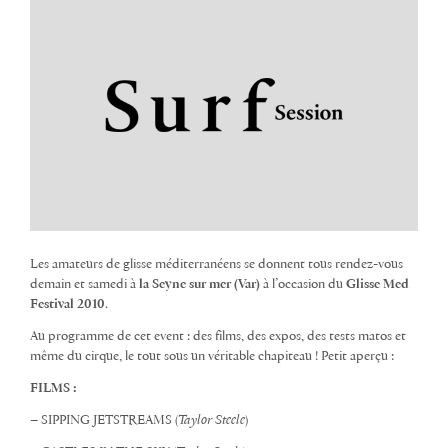
Les amateurs de glisse méditerranéens se donnent tous rendez-vous
demain et samedi à
la Seyne sur mer (Var)
à l’occasion du
Glisse Med
Festival 2010
.
Au programme de cet event : des films, des expos, des tests matos et
même du cirque, le tout sous un véritable chapiteau ! Petit aperçu :
FILMS :
– SIPPING JETSTREAMS (
Taylor Steele
)