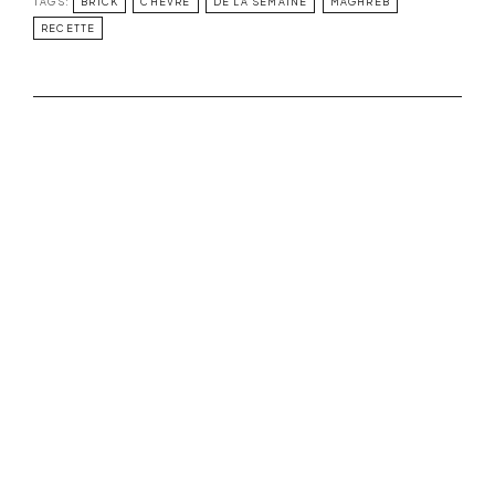
TAGS:
BRICK
CHÈVRE
DE LA SEMAINE
MAGHREB
RECETTE