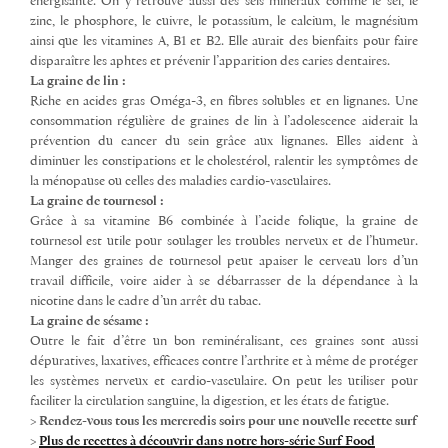
énergisante. On y retrouve aussi des sels minéraux comme le sel, le
zinc, le phosphore, le cuivre, le potassium, le calcium, le magnésium
ainsi que les vitamines A, B1 et B2. Elle aurait des bienfaits pour faire
disparaître les aphtes et prévenir l’apparition des caries dentaires.
La graine de lin :
Riche en acides gras Oméga-3, en fibres solubles et en lignanes. Une
consommation régulière de graines de lin à l’adolescence aiderait la
prévention du cancer du sein grâce aux lignanes. Elles aident à
diminuer les constipations et le cholestérol, ralentir les symptômes de
la ménopause ou celles des maladies cardio-vasculaires.
La graine de tournesol :
Grâce à sa vitamine B6 combinée à l’acide folique, la graine de
tournesol est utile pour soulager les troubles nerveux et de l’humeur.
Manger des graines de tournesol peut apaiser le cerveau lors d’un
travail difficile, voire aider à se débarrasser de la dépendance à la
nicotine dans le cadre d’un arrêt du tabac.
La graine de sésame :
Outre le fait d’être un bon reminéralisant, ces graines sont aussi
dépuratives, laxatives, efficaces contre l’arthrite et à même de protéger
les systèmes nerveux et cardio-vasculaire. On peut les utiliser pour
faciliter la circulation sanguine, la digestion, et les états de fatigue.
>
Rendez-vous tous les mercredis soirs pour une nouvelle recette surf
>
Plus de recettes à découvrir dans notre hors-série Surf Food