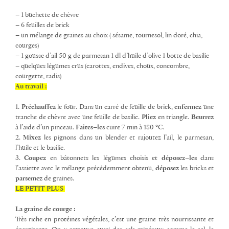
– 1 buchette de chèvre
– 6 feuilles de brick
– un mélange de graines au choix ( sésame, tournesol, lin doré, chia,
courges)
– 1 gousse d’ail 50 g de parmesan 1 dl d’huile d’olive 1 botte de basilic
– quelques légumes crus (carottes, endives, choux, concombre,
courgette, radis)
Au travail :
1.
Préchauffez
le four. Dans un carré de feuille de brick,
enfermez
une
tranche de chèvre avec une feuille de basilic.
Pliez
en triangle.
Beurrez
à l’aide d’un pinceau.
Faites
–
les
cuire 7 min à 180 °C.
2.
Mixez
les pignons dans un blender et rajoutez l’ail, le parmesan,
l’huile et le basilic.
3.
Coupez
en bâtonnets les légumes choisis et
déposez
–
les
dans
l’assiette avec le mélange précédemment obtenu,
déposez
les bricks et
parsemez
de graines.
LE PETIT PLUS
La graine de courge :
Très riche en protéines végétales, c’est une graine très nourrissante et