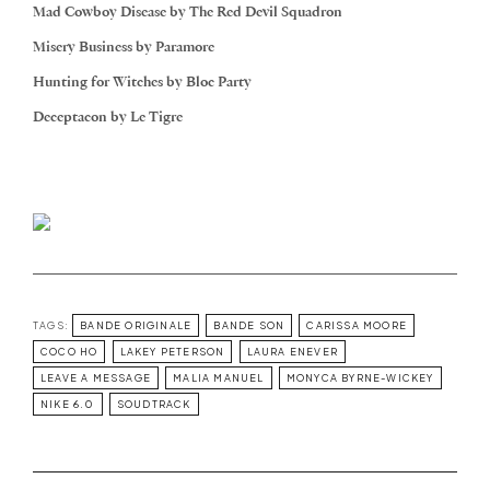
Mad Cowboy Disease by The Red Devil Squadron
Misery Business by Paramore
Hunting for Witches by Bloc Party
Deceptacon by Le Tigre
TAGS:
BANDE ORIGINALE
BANDE SON
CARISSA MOORE
COCO HO
LAKEY PETERSON
LAURA ENEVER
LEAVE A MESSAGE
MALIA MANUEL
MONYCA BYRNE-WICKEY
NIKE 6.0
SOUDTRACK