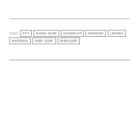
TAGS:
FFS
HANDI SURF
HANDICAP
HENDAYE
LEHENA
MARIENIA
PARA SURF
PARASURF