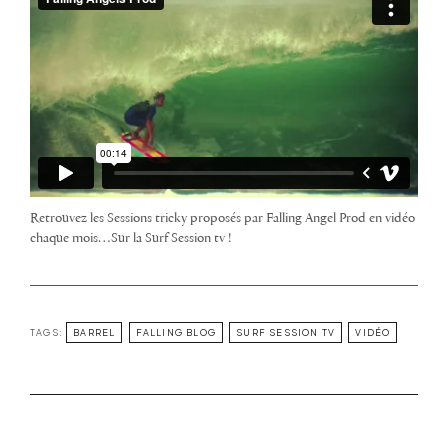
Retrouvez les Sessions tricky proposés par Falling Angel Prod en vidéo
chaque mois…Sur la Surf Session tv !
TAGS:
BARREL
FALLING BLOG
SURF SESSION TV
VIDÉO