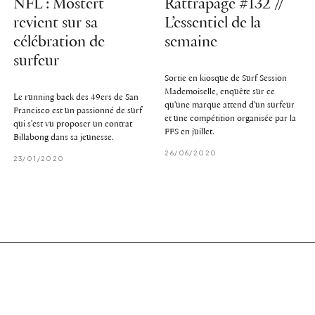
NFL : Mostert
Rattrapage #132 //
revient sur sa
L’essentiel de la
célébration de
semaine
surfeur
Sortie en kiosque de Surf Session
Mademoiselle, enquête sur ce
Le running back des 49ers de San
qu'une marque attend d'un surfeur
Francisco est un passionné de surf
et une compétition organisée par la
qui s'est vu proposer un contrat
FFS en juillet.
Billabong dans sa jeunesse.
26/06/2020
23/01/2020