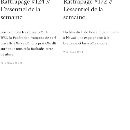
Rattrapage #124 //
Rattrapage #172 //
L’essentiel de la
L’essentiel de la
semaine
semaine
Séisme à tous les étages pour la
Un film sur Italo Ferreira, John John
WSL, la Fédération française de surf
à Hawaï, une expo photos à la
travaille à un retour à la pratique du
bretonne et bien plus encore.
surf pour tous et la Barbade, terre
21/05/2021
de glisse.
01/05/2020