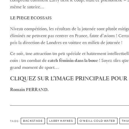
comprend comment Larry tient le coup, mais ce phénomène – 
même le sourire…
LE PIEGE ECOSSAIS
Niveau compétition, les résultats de la journée sont plutôt mitigé
éliminés ne peuvent pas rentrer en France, faute d’avions ! Cer
pris la direction de Londres en voiture en milieu de journée !
Ce soir, une attraction un peu spéciale et hautement intellectuel
coin : un combat de
catch féminin dans la boue
! Soyez sûrs qu
grand moment de sport…
CLIQUEZ SUR L’IMAGE PRINCIPALE POU
Romain FERRAND.
TAGS:
BACKSTAGE
LARRY HAYNES
O'NEILL COLD WATER
THU