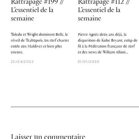
Rattrapage #199 //
Rattrapage #112 //
L’essentiel de la
L’essentiel de la
semaine
semaine
Toledo et Wright dominent Bells, le
Pierre Agnès deux ans déjà, la
réveil de Teahupo'o, un surf charter
disparition de Kobe Bryant, coup de
coule aux Maldives et bien plus
fil à la Fédération française de surf
encore.
et des news de William Allioti...
22/04/2022
31/01/2020
Laisser un commentaire