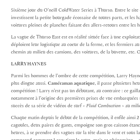
Sixième jour du O’neill ColdWater Series à Thurso. Entre le site d
investissent la petite bourgade écossaise de toutes parts, et les h
voitures pleines de planches faisant des allers-retours entre les h
La vague de Thurso East est en réalité située face à une exploita
déploient leur logistique au coeur de la ferme, et les fermiers au
chemin au milieu des camions, des voitures, de la buvette, etc.
LARRY HAYNES
Parmi les hommes de l’ombre de cette compétition, Larry Haynes 
plus dingue aussi.
Caméraman aquatique
, il passe plusieurs he
compétition ! Larry n’est pas un débutant, au contraire : ce gailla
notamment à l’origine des premières prises de vue embarquées s
succès de sa série de vidéos de surf «
Fluid Combustion
» au mili
Chaque matin depuis le début de la compétition, il enfile ainsi
2 
cagoules, deux paires de gants, empoigne son gros caisson étanche
heures, à se prendre des vagues sur la tête dans le vent et sous la