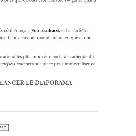
au physique de bûcheron canadien – garde quand
s côté Français (
voir résultats
), et les surfeurs
tains d’entre eux ont quand-même craqué et ont
le attend les plus motivés dans la discothèque du
e
surfsess’.com
sera sur place pour immortaliser ce
R LANCER LE DIAPORAMA
RSO