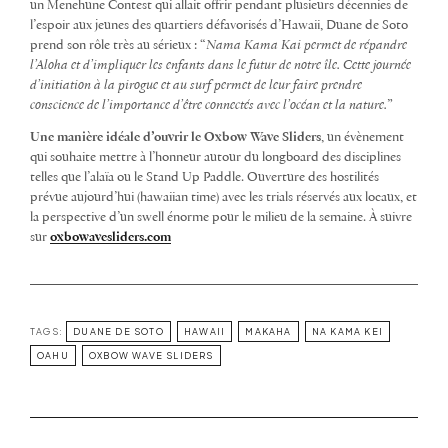
un Menehune Contest qui allait offrir pendant plusieurs décennies de
l’espoir aux jeunes des quartiers défavorisés d’Hawaii, Duane de Soto
prend son rôle très au sérieux : “
Nama Kama Kai permet de répandre
l’Aloha et d’impliquer les enfants dans le futur de notre île. Cette journée
d’initiation à la pirogue et au surf permet de leur faire prendre
conscience de l’importance d’être connectés avec l’océan et la nature.
”
Une manière idéale d’ouvrir le Oxbow Wave Sliders
, un évènement
qui souhaite mettre à l’honneur autour du longboard des disciplines
telles que l’alaïa ou le Stand Up Paddle. Ouverture des hostilités
prévue aujourd’hui (hawaiian time) avec les trials réservés aux locaux, et
la perspective d’un swell énorme pour le milieu de la semaine. À suivre
sur
oxbowavesliders.com
TAGS:
DUANE DE SOTO
HAWAII
MAKAHA
NA KAMA KEI
OAHU
OXBOW WAVE SLIDERS