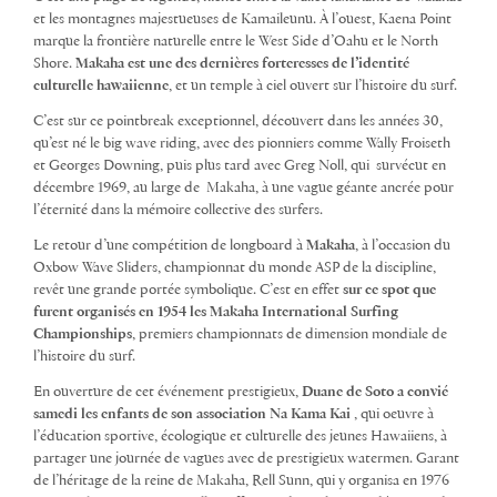
et les montagnes majestueuses de Kamaileunu. À l’ouest, Kaena Point
marque la frontière naturelle entre le West Side d’Oahu et le North
Shore.
Makaha est une des dernières forteresses de l’identité
culturelle hawaiienne
, et un temple à ciel ouvert sur l’histoire du surf.
C’est sur ce pointbreak exceptionnel, découvert dans les années 30,
qu’est né le big wave riding, avec des pionniers comme Wally Froiseth
et Georges Downing, puis plus tard avec Greg Noll, qui survécut en
décembre 1969, au large de Makaha, à une vague géante ancrée pour
l’éternité dans la mémoire collective des surfers.
Le retour d’une compétition de longboard à
Makaha
, à l’occasion du
Oxbow Wave Sliders, championnat du monde ASP de la discipline,
revêt une grande portée symbolique. C’est en effet
sur ce spot que
furent organisés en 1954 les Makaha International Surfing
Championships
, premiers championnats de dimension mondiale de
l’histoire du surf.
En ouverture de cet événement prestigieux,
Duane de Soto
a convié
samedi les enfants de son association Na Kama Kai
, qui oeuvre à
l’éducation sportive, écologique et culturelle des jeunes Hawaiiens, à
partager une journée de vagues avec de prestigieux watermen. Garant
de l’héritage de la reine de Makaha, Rell Sunn, qui y organisa en 1976