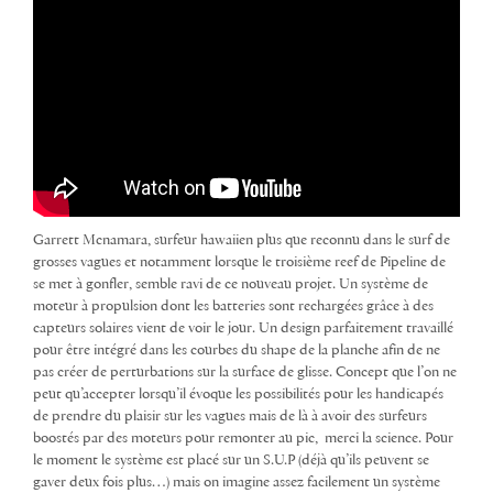
Garrett Mcnamara, surfeur hawaiien plus que reconnu dans le surf de
grosses vagues et notamment lorsque le troisième reef de Pipeline de
se met à gonfler, semble ravi de ce nouveau projet. Un système de
moteur à propulsion dont les batteries sont rechargées grâce à des
capteurs solaires vient de voir le jour. Un design parfaitement travaillé
pour être intégré dans les courbes du shape de la planche afin de ne
pas créer de perturbations sur la surface de glisse. Concept que l’on ne
peut qu’accepter lorsqu’il évoque les possibilités pour les handicapés
de prendre du plaisir sur les vagues mais de là à avoir des surfeurs
boostés par des moteurs pour remonter au pic, merci la science. Pour
le moment le système est placé sur un S.U.P (déjà qu’ils peuvent se
gaver deux fois plus…) mais on imagine assez facilement un système