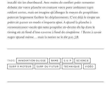
installé sur un shortboard. Avec moins de confort pour remonter
debout sur votre planche en croisant votre pote ambiance tapis
roulant certes, mais on imagine qu’allonger le moyen de propulsion
pourrait largement faciliter les déplacements. C’est déjà le cirque on
pourrait passer en mode n’importe quoi. A quand la planche à
reconnaissance vocale qui nous propulse au-dessus du lip dans le
timing ou au fond d’une caverne à fond de cinquième ? Reste à savoir
nager quand même… mais la notice ne le dit pas. J.R
TAGS:
INNOVATION GLISSE
RAME
S.U.P
SCIENCE
SURF À MOTEUR
SURF DU FUTUR
TECHNIQUE
VIDÉO