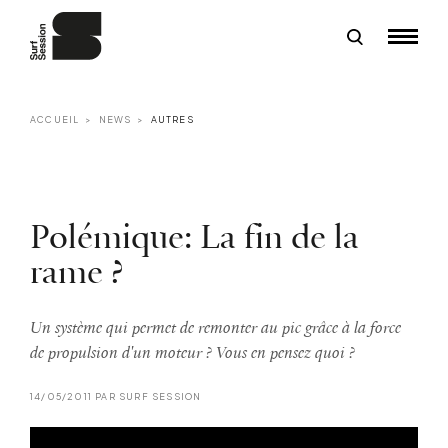
ACCUEIL
NEWS
AUTRES
Polémique: La fin de la
rame ?
Un système qui permet de remonter au pic grâce à la force
de propulsion d'un moteur ? Vous en pensez quoi ?
14/05/2011 PAR SURF SESSION