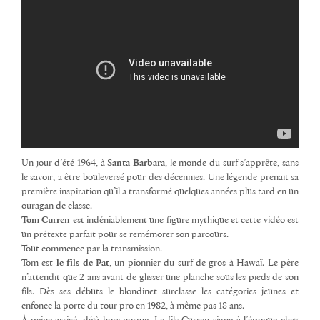
Un jour d’été 1964, à
Santa Barbara
, le monde du surf s’apprête, sans
le savoir, a être bouleversé pour des décennies. Une légende prenait sa
première inspiration qu’il a transformé quelques années plus tard en un
ouragan de classe.
Tom Curren
est indéniablement une figure mythique et cette vidéo est
un prétexte parfait pour se remémorer son parcours.
Tout commence par la transmission.
Tom est
le fils de Pat
, un pionnier du surf de gros à Hawaï. Le père
n’attendit que 2 ans avant de glisser une planche sous les pieds de son
fils. Dès ses débuts le blondinet surclasse les catégories jeunes et
enfonce la porte du tour pro en
1982
, à même pas 18 ans.