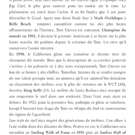
À peine arrivé, déjà hors norme. Le fils Curren signe à l’époque chez
Rip Curl, le plus gros contrat pour un rookie sur le tour. Le
phénomène est entré dans l’arène. Il ne lui faudra que 3 ans pour
décrocher le Graal. Après une demi finale face à
Mark Occhilupo
à
Bells Beach
toujours considérée comme un des plus beaux
affrontements de l’histoire, Tom Curren est couronné.
Champion du
monde en 1985
, il devient le premier Américain à se hisser sur la plus
haute marche du podium depuis la création du Tour. Un titre qu’il
conservera l’année suivante.
En
1990
, le Californien glane son troisième et dernier titre de
champion du monde. Bien que la description de sa carrière pourrait
s’arrêter à un palmarès et à des stats exceptionnels, Tom Curren est
loin de se limiter à des chiffres. Toutefois, histoire de se rendre compte
de son talent presque inné, on ajoutera qu’il est aujourd’hui deuxième
au classement des surfeurs avec le plus de victoires sur le WCT
(33),
derrière
King Kelly
(55). Le surfeur de Santa Barbara aura marqué de
son empreinte le surf dans son entièreté. Dans l’eau mais aussi en
dehors. En 1985, pour la première fois, politique et glisse se touchent,
lorsqu’il boycott une étape du Tour en Afrique du Sud en contestation
du régime de l’apartheid.
Son style de surf aura inspiré des générations de surfeurs. Une allure à
l’eau visible dans des dizaines de films. Preuve en est, le Californien sera
introduit au
Surfing Walk of Fame
en
1995
puis au
Surfers Hall of