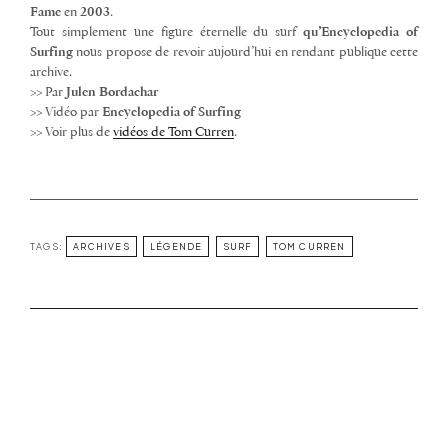
Fame
en
2003
.
Tout simplement une figure éternelle du surf
qu’Encyclopedia of
Surfing
nous propose de revoir aujourd’hui en rendant publique cette
archive.
>> Par
Julen Bordachar
>> Vidéo par
Encyclopedia of Surfing
>> Voir plus de
vidéos de Tom Curren
.
TAGS:
ARCHIVES
LÉGENDE
SURF
TOM CURREN