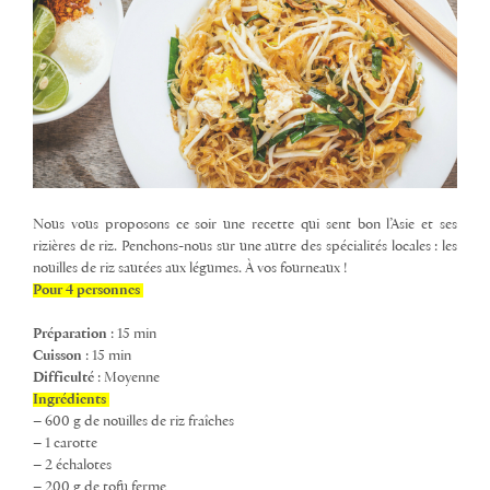
Nous vous proposons ce soir une recette qui sent bon l’Asie et ses
rizières de riz. Penchons-nous sur une autre des spécialités locales : les
nouilles de riz sautées aux légumes. À vos fourneaux !
Pour 4 personnes
Préparation
: 15 min
Cuisson
: 15 min
Difficulté
: Moyenne
Ingrédients
– 600 g de nouilles de riz fraîches
– 1 carotte
– 2 échalotes
– 200 g de tofu ferme