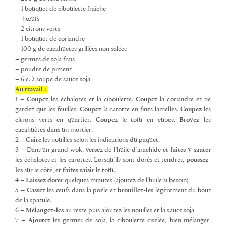
– 1 bouquet de ciboulette fraîche
– 4 œufs
– 2 citrons verts
– 1 bouquet de coriandre
– 100 g de cacahuètes grillées non salées
– germes de soja frais
– poudre de piment
– 6 c. à soupe de sauce soja
Au travail :
1 –
Coupez
les échalotes et la ciboulette.
Coupez
la coriandre et ne
gardez que les feuilles.
Coupez
la carotte en fines lamelles.
Coupez
les
citrons verts en quartier.
Coupez
le tofu en cubes.
Broyez
les
cacahuètes dans un mortier.
2 –
Cuire
les nouilles selon les indications du paquet.
3 – Dans un grand wok,
versez
de l’huile d’arachide et
faites-y
sauter
les échalotes et les carottes. Lorsqu’ils sont dorés et tendres,
poussez-
les
sur le côté, et
faites
saisir
le tofu.
4 –
Laissez
dorer
quelques minutes (ajoutez de l’huile si besoin).
5 –
Cassez
les œufs dans la poêle et
brouillez-les
légèrement du bout
de la spatule.
6 –
Mélangez-les
au reste puis ajoutez les nouilles et la sauce soja.
7 –
Ajoutez
les germes de soja, la ciboulette ciselée, bien mélanger.