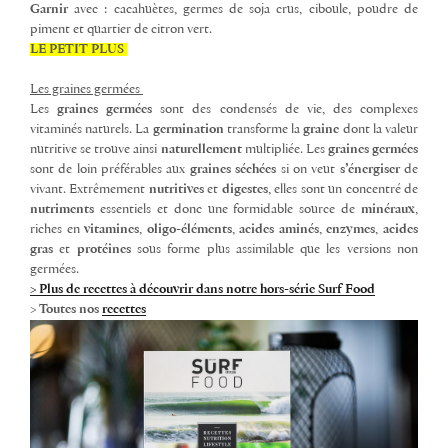
Garnir
avec : cacahuètes, germes de soja crus, ciboule, poudre de
piment et quartier de citron vert.
LE PETIT PLUS
Les graines germées
Les
graines
germées
sont des condensés de vie, des complexes
vitaminés naturels. La
germination
transforme la
graine
dont la valeur
nutritive se trouve ainsi
naturellement
multipliée. Les
graines
germées
sont de loin préférables aux
graines
séchées
si on veut
s’énergiser
de
vivant. Extrêmement
nutritives
et
digestes
, elles sont un concentré de
nutriments
essentiels et donc une formidable source de
minéraux
,
riches en
vitamines
,
oligo-éléments
,
acides
aminés
,
enzymes
,
acides
gras
et
protéines
sous forme plus assimilable que les versions non
germées.
>
Plus de recettes à découvrir dans notre hors-série Surf Food
>
Toutes nos
recettes