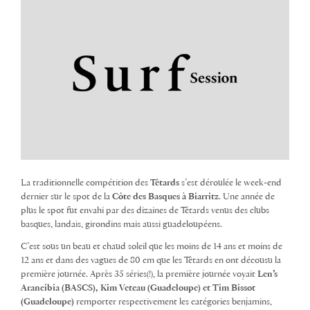
La traditionnelle compétition des
Têtards
s’est déroulée le week-end
dernier sur le spot de la
Côte des Basques à Biarritz
. Une année de
plus le spot fut envahi par des dizaines de Têtards venus des clubs
basques, landais, girondins mais aussi guadeloupéens.
C’est sous un beau et chaud soleil que les moins de 14 ans et moins de
12 ans et dans des vagues de 80 cm que les Têtards en ont décousu la
première journée. Après 35 séries(!), la première journée voyait
Len’s
Arancibia (BASCS), Kim Veteau (Guadeloupe) et Tim Bissot
(Guadeloupe)
remporter respectivement les catégories benjamins,