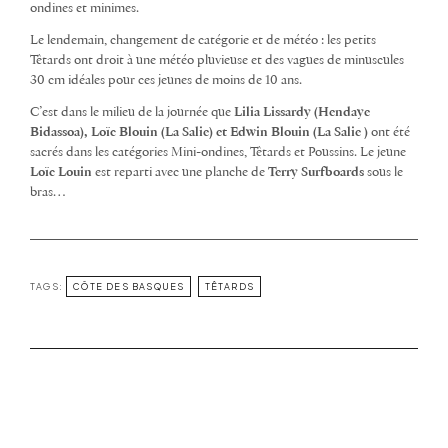
ondines et minimes.
Le lendemain, changement de catégorie et de météo : les petits
Têtards ont droit à une météo pluvieuse et des vagues de minuscules
30 cm idéales pour ces jeunes de moins de 10 ans.
C’est dans le milieu de la journée que
Lilia Lissardy (Hendaye
Bidassoa), Loïc Blouin (La Salie) et Edwin Blouin (La Salie )
ont été
sacrés dans les catégories Mini-ondines, Têtards et Poussins. Le jeune
Loïc Louin
est reparti avec une planche de
Terry Surfboards
sous le
bras…
TAGS:
CÔTE DES BASQUES
TÊTARDS