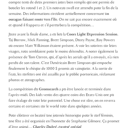
compte tenu de deux premiers jours bien remplis qui ont permis de
boucler les round 1 et 2. Un nouveau swell est attendu pour la fin de la
semaine. Des informations circulent actuellement concernant u
n
ouragan faisant route vers l’île
. On ne sait pas encore exactement où
et quand il frappera et s’il perturbera la compétition…
Juste avant la finale dame, a eu lieu la
Coors Light Expression Session
.
Taj Burrow, Mick Fanning, Brett Simpson, Dusty Payne, Roy Powers
ou encore Matt Wilkinson étaient présent. A voir les sourires sur leurs
visages, tous semblaient pour le moins détendus. A noter également la
présence de Tom Curren, qui, d’après les aerials qu’il a envoyés, n’a rien
perdu de son talent. C’est l’Américain Brett Simpson qui empoche
finalement le chèque de 1000 $ promis au vainqueur. A la sortie de
l’eau, les surfeurs ont été assaillis par le public portoricain, réclamant
photos et autographes.
La compétition du
Gromsearch
a pu être lancée et terminée dans
l’après-midi. Des kids venus des quatre coins des Etats-Unis ont pu
faire étalage de tout leur potentiel. Une chose est sûre, on en reverra
certains et certaines sur le world tour dans quelques années.
Pour clôturer en beauté une journée historique pour le surf féminin,
une fête a été organisée en l’honneur de Stephanie Gilmore. Ça promet
d’être animé…
Charles Dubré, envoyé spécial