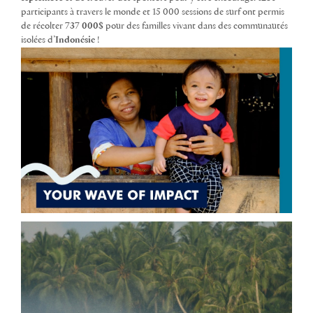
participants à travers le monde et 15 000 sessions de surf ont permis
de récolter
737 000$
pour des familles vivant dans des communautés
isolées d’
Indonésie
!