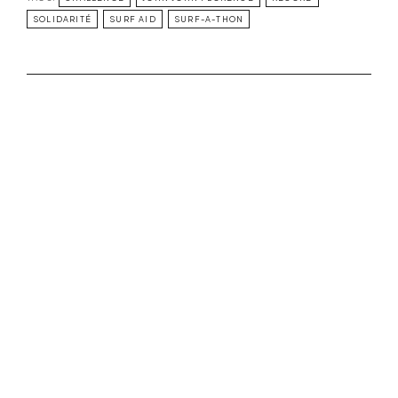
SOLIDARITÉ
SURF AID
SURF-A-THON