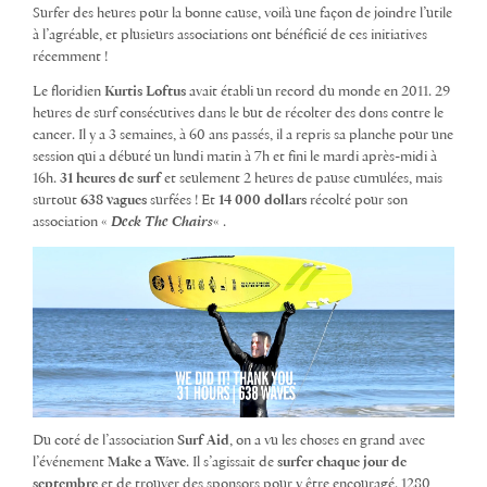
Surfer des heures pour la bonne cause, voilà une façon de joindre l’utile
à l’agréable, et plusieurs associations ont bénéficié de ces initiatives
récemment !
Le floridien
Kurtis Loftus
avait établi un record du monde en 2011. 29
heures de surf consécutives dans le but de récolter des dons contre le
cancer. Il y a 3 semaines, à 60 ans passés, il a repris sa planche pour une
session qui a débuté un lundi matin à 7h et fini le mardi après-midi à
16h.
31 heures de surf
et seulement 2 heures de pause cumulées, mais
surtout
638 vagues
surfées ! Et
14 000 dollars
récolté pour son
association «
Deck The Chairs
« .
Du coté de l’association
Surf Aid
, on a vu les choses en grand avec
l’événement
Make a Wave
. Il s’agissait de
surfer chaque jour de
septembre
et de trouver des sponsors pour y être encouragé. 1280