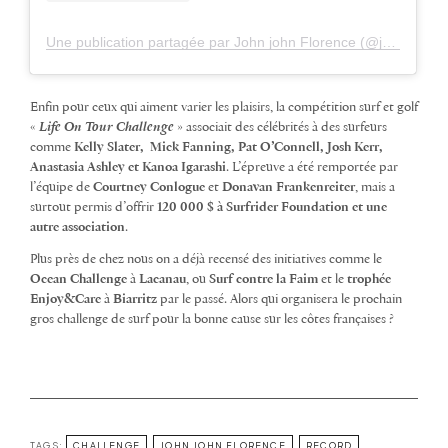
Une publication partagée par John john Florence (@john_john_florence)
Enfin pour ceux qui aiment varier les plaisirs, la compétition surf et golf
«
Life On Tour Challenge
» associait des célébrités à des surfeurs
comme
Kelly Slater, Mick Fanning, Pat O’Connell, Josh Kerr,
Anastasia Ashley et Kanoa Igarashi
. L’épreuve a été remportée par
l’équipe de
Courtney Conlogue
et
Donavan Frankenreiter
, mais a
surtout permis d’offrir
120 000 $ à Surfrider Foundation et une
autre association
.
Plus près de chez nous on a déjà recensé des initiatives comme le
Ocean Challenge
à
Lacanau
, ou
Surf contre la Faim
et le
trophée
Enjoy&Care
à
Biarritz
par le passé. Alors qui organisera le prochain
gros challenge de surf pour la bonne cause sur les côtes françaises
?
TAGS:
CHALLENGE
JOHN JOHN FLORENCE
RECORD