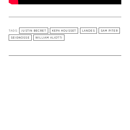
TAGS:
JUSTIN BECRET
KEPA HOUSSET
LANDES
SAM PITER
SEIGNOSSE
WILLIAM ALIOTTI