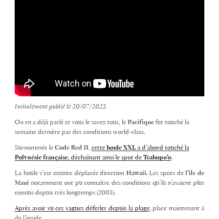
Initialement publié le 20/07/202
2
On en a déjà parlé et vous le savez tous, le
Pacifique
fut touché la
semaine dernière par des conditions world-class.
Surnommée le
Code Red II
,
cette
houle XXL
a d’abord touché la
Polynésie française
, déchaînant ainsi le spot de
Teahupo’o
.
La houle s’est ensuite déplacée direction
Hawaii.
Les spots de
l’île de
Maui
notamment
ont pu connaître des conditions qu’ils n’avaient plus
connus depuis très longtemps (2005).
Après avoir vu ces vagues déferler depuis la plage
, place maintenant à
de l’inside.