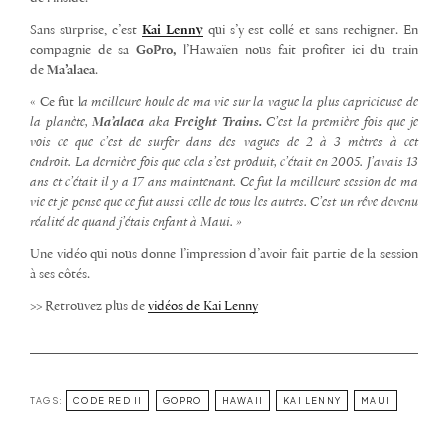
Sans surprise, c’est
Kai Lenny
qui s’y est collé et sans rechigner. En
compagnie de sa
GoPro,
l’Hawaïen nous fait profiter ici
du train
de
Ma’alaea
.
« Ce fut l
a meilleure houle de ma vie sur la vague la plus capricieuse de
la planète,
Ma’alaea
aka
Freight Trains.
C’est la première fois que je
vois ce que c’est de surfer dans des vagues de 2 à 3 mètres à cet
endroit.
La dernière fois que cela s’est produit, c’était en 2005.
J’avais 13
ans et c’était il y a 17 ans maintenant. Ce fut la meilleure session de ma
vie et je pense que ce fut aussi celle de tous les autres.
C’est un rêve devenu
réalité de quand j’étais enfant à Maui. »
Une vidéo qui nous donne l’impression d’avoir fait partie de la session
à ses côtés.
>> Retrouvez plus de
vidéos de Kai Lenny
TAGS:
CODE RED II
GOPRO
HAWAII
KAI LENNY
MAUI