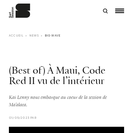
ACCUEIL
NEWS
BIG WAVE
(Best of) À Maui, Code
Red II vu de l’intérieur
Kai Lenny nous embarque au coeur de la session de
Ma'alaea.
01/05/2023 PAR