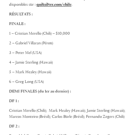
disponibles sur :
quiksilver.com/chile
.
RÉSULTATS :
FINALE :
1 – Cristian Merello (Chili) – $10,000
2 – Gabriel Villaran (Pérou)
3 – Peter Mel (USA)
4 – Jamie Sterling (Hawaii)
5 – Mark Healey (Hawaii)
6 – Greg Long (USA)
DEMI FINALES (du 1er au dernier) :
DF 1 :
Cristian Merello (Chili); Mark Healey (Hawaii); Jamie Sterling (Hawaii);
Marcos Monteiro (Brésil); Carlos Burle (Brésil); Fernando Zegers (Chili)
DF 2 :