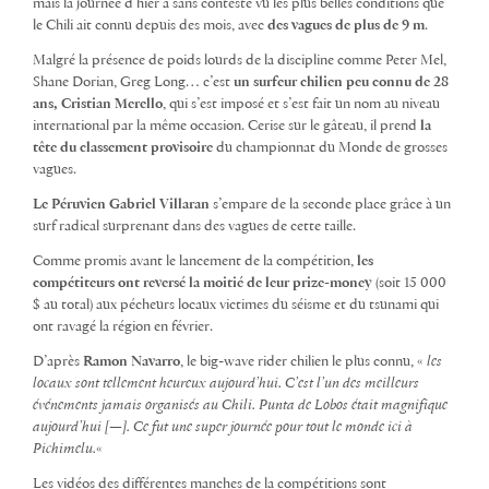
mais la journée d’hier a sans conteste vu les plus belles conditions que
le Chili ait connu depuis des mois, avec
des vagues de plus de 9 m
.
Malgré la présence de poids lourds de la discipline comme Peter Mel,
Shane Dorian, Greg Long… c’est
un surfeur chilien peu connu de 28
ans, Cristian Merello
, qui s’est imposé et s’est fait un nom au niveau
international par la même occasion. Cerise sur le gâteau, il prend
la
tête du classement provisoire
du championnat du Monde de grosses
vagues.
Le Péruvien Gabriel Villaran
s’empare de la seconde place grâce à un
surf radical surprenant dans des vagues de cette taille.
Comme promis avant le lancement de la compétition,
les
compétiteurs ont reversé la moitié de leur prize-money
(soit 15 000
$ au total) aux pécheurs locaux victimes du séisme et du tsunami qui
ont ravagé la région en février.
D’après
Ramon Navarro
, le big-wave rider chilien le plus connu, «
les
locaux sont tellement heureux aujourd’hui. C’est l’un des meilleurs
événements jamais organisés au Chili. Punta de Lobos était magnifique
aujourd’hui [—]. Ce fut une super journée pour tout le monde ici à
Pichimelu.
«
Les vidéos des différentes manches de la compétitions sont