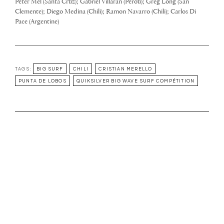
Peter Mel (Santa Cruz); Gabriel Villaran (Pérou); Greg Long (San
Clemente); Diego Medina (Chili); Ramon Navarro (Chili); Carlos Di
Pace (Argentine)
TAGS:
BIG SURF
CHILI
CRISTIAN MERELLO
PUNTA DE LOBOS
QUIKSILVER BIG WAVE SURF COMPÉTITION