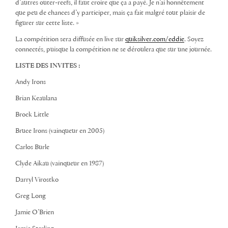
d’autres outer-reefs, il faut croire que ça a payé. Je n’ai honnêtement
que peu de chances d’y participer, mais ça fait malgré tout plaisir de
figurer sur cette liste. »
La compétition sera diffusée en live sur
quiksilver.com/eddie
. Soyez
connectés, puisque la compétition ne se déroulera que sur une journée.
LISTE DES INVITES :
Andy Irons
Brian Keaulana
Brock Little
Bruce Irons (vainqueur en 2005)
Carlos Burle
Clyde Aikau (vainqueur en 1987)
Darryl Virostko
Greg Long
Jamie O’Brien