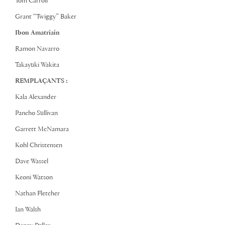
Tom Carroll
Grant “Twiggy” Baker
Ibon Amatriain
Ramon Navarro
Takayuki Wakita
REMPLAÇANTS :
Kala Alexander
Pancho Sullivan
Garrett McNamara
Kohl Christensen
Dave Wassel
Keoni Watson
Nathan Fletcher
Ian Walsh