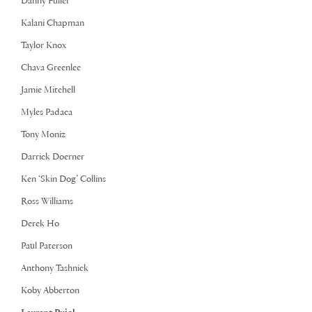
Danny Fuller
Kalani Chapman
Taylor Knox
Chava Greenlee
Jamie Mitchell
Myles Padaca
Tony Moniz
Darrick Doerner
Ken ‘Skin Dog’ Collins
Ross Williams
Derek Ho
Paul Paterson
Anthony Tashnick
Koby Abberton