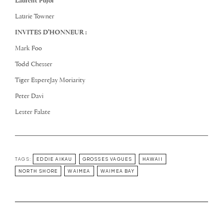
Laurent Pujol
Laurie Towner
INVITES D’HONNEUR :
Mark Foo
Todd Chesser
Tiger EspereJay Moriarity
Peter Davi
Lester Falate
TAGS:
EDDIE AIKAU
GROSSES VAGUES
HAWAII
NORTH SHORE
WAIMEA
WAIMEA BAY