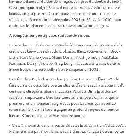
hawaiiens (hauteur du dos de la vague, soir près du double de face !).
C’est pourquoi, malgré 25 ans d’existence, seules 7 éditions ont été
lancées jusqu’à présent. Cette année encore, la période d’attente
s’étalera sur 3 mois, du 1er décembre 2009 au 28 février 2010, pour
optimiser les chances de choper un swell suffisamment gros.
A compétition prestigieuse, surfeurs de renom.
La liste des invités de cette nouvelle édition rassemble la crème de la
crème des big-wave riders de la planète. Jugez vous-mêmes : Brock
Little, Ross Clarke-Jones, Shane Dorian, Noah Johnson, Makuakai
Rothman, Darryl Virostko, Greg Long, mais aussi le tenant du titre
Bruce Irons ou encore Kelly Slater (vainqueur en 2002).
Une fois de plus, le chargeur basque Ibon Amatriain a l’honneur de
faire partie de cette liste prestigieuse et d’être le seul représentant du
continent européen, même si Laurent Pujol est sur la liste des 24
surfeurs remplaçants. Une liste toute aussi impressionnante que la
première, et un honneur malgré tout pour Laurent qui, après 20
saisons sur le North Shore, a gagné un profond respect de tous les
locaux. Réaction de l’intéressé, joint ce matin :
« C’est un honneur de faire partie de cette liste, ça fait chaud au coeur.
Même si je n’ai pas énormément surfé Waimea, j’ai passé du temps sur