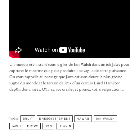
Un micro a été installé sous le gilet de
Ian Walsh
dans un joli
Jaws
pour
capturer le vacarme que peut produire une vague de cette puissance.
On vous rappelle au passage que Jaws est sans doute la plus grosse
vague du monde et le terrain de jeux d’un certain Laird Hamilton
depuis des années. Ouvrez vos oreilles et prenez votre respiration…
TAGS:
BRUIT
ENREGISTREMENT
HAWAII
IAN WALSH
JAWS
MICRO
SON
TOW-IN