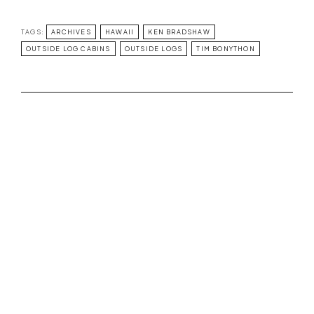
TAGS:
ARCHIVES
HAWAII
KEN BRADSHAW
OUTSIDE LOG CABINS
OUTSIDE LOGS
TIM BONYTHON