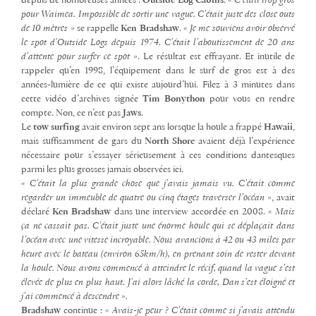
depuis de nombreuses années :
Outside Log Cabins
. «
C’était trop gros
pour Waimea. Impossible de sortir une vague. C’était juste des close outs
de 10 mètres »
se rappelle
Ken
Bradshaw
.
« Je me souviens avoir observé
le spot d’Outside Logs depuis 1974. C’était l’aboutissement de 20 ans
d’attente pour surfer ce spot »
. Le résultat est effrayant. Et inutile de
rappeler qu’en 1998, l’équipement dans le surf de gros est à des
années-lumière de ce qui existe aujourd’hui. Filez à 3 minutes dans
cette vidéo d’archives signée
Tim Bonython
pour vous en rendre
compte. Non, ce n’est pas
Jaws
.
Le
tow surfing
avait environ sept ans lorsque la houle a frappé
Hawaii
,
mais suffisamment de gars du
North Shore
avaient déjà l’expérience
nécessaire pour s’essayer sérieusement à ces conditions dantesques
parmi les plus grosses jamais observées ici.
« C’était la plus grande chose que j’avais jamais vu. C’était comme
regarder un immeuble de quatre ou cinq étages traverser l’océan »
, avait
déclaré
Ken
Bradshaw
dans une interview accordée en 2008.
« Mais
ça ne cassait pas. C’était juste une énorme houle qui se déplaçait dans
l’océan avec une vitesse incroyable. Nous avancions à 42 ou 43 miles par
heure avec le bateau (environ 65km/h), en prenant soin de rester devant
la houle. Nous avons commencé à atteindre le récif, quand la vague s’est
élevée de plus en plus haut. J’ai alors lâché la corde, Dan s’est éloigné et
j’ai commencé à descendre ».
Bradshaw
continue :
« Avais-je peur ? C’était
comme si j’avais attendu