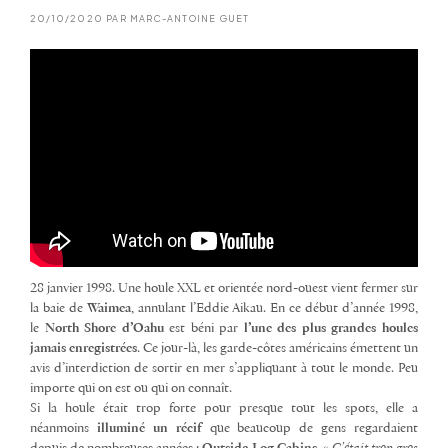
20/10/2020 PAR MARC-ANTOINE GUET
28 janvier 1998. Une houle XXL et orientée nord-ouest vient fermer sur
la baie de
Waimea
, annulant l’Eddie Aikau. En ce début d’année 1998,
le
North Shore d’Oahu
est béni par
l’une des plus grandes houles
jamais enregistrées
. Ce jour-là, les garde-côtes américains émettent un
avis d’interdiction de sortir en mer s’appliquant à tout le monde. Peu
importe qui on est ou qui on connaît.
Si la houle était trop forte pour presque tout les spots, elle a
néanmoins
illuminé un récif
que beaucoup de gens regardaient