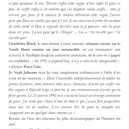
ce jour pendant 25 ans.
D’avoir enfin cette vague, d’être enfin là pour ce
jour, de surfer enfin à cet endroit que j’ai toujours voulu surfer… non, je
n’avais pas peur. Je le voulais. Je voulais tellement cette vague. J’avais
peur que Dan ne veuille pas que je l’aie. Je me souviens d’avoir été au bout
de cette corde et Dan a regardé derrière moi et je pouvais voir la peur
dans ses yeux. J’avais peur qu’il s’éloigne : « Vas-y ! Ne t’arrête pas !
Ne
t’arrête pas
« .
Condition Black,
le nom donné à cette journée,
résonne encore sur le
North Shore comme un jour mémorable
, et ces résonances ont
traversé le Pacifique jusqu’au continent américain, où le tow-in a gagné
en crédibilité :
« De 1998 à aujourd’hui, il n’y a rien eu de comparable »
,
a déclaré
Peter Cole.
Et
Noah Johnson
était lui tout simplement enthousiaste à l’idée d’en
avoir eu un morceau :
« Dans l’ensemble, indépendamment de toutes les
petites histoires, nous sommes tous assez chanceux d’avoir pu surfer sur
des vagues à Outside Logs ce jour-là. Je suis reconnaissant d’avoir pu en
faire partie. Ce 28 janvier 1998 m’a vraiment laissé un étrange sentiment
de paix. J’ai senti que c’était le but de tout ce que j’avais fait jusqu’alors
dans ma vie de surfeur. C’est comme être là pour la tempête des
cinquante ans ou quelque chose comme ça ».
Retour sur l’une des journées les plus dramaturgiques de l’histoire du
surf.