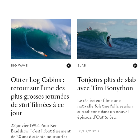
BIG WAVE
SLAB
Outer Log Cabins :
Toujours plus de slab
retour sur l’une des
avec Tim Bonython
plus grosses journées
Le réalisateur filme une
de surf filmées à ce
nouvelle fois une folle session
australienne dans un nouvel
jour
épisode d'Out to Sea.
28 janvier 1998. Pour Ken
Bradshaw, ''c'est l'aboutissement
12/10/2020
de 20 ans d'attente pour surfer