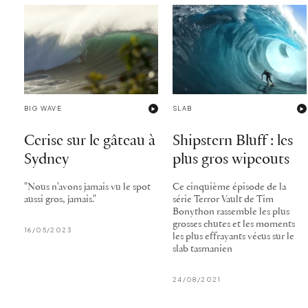
BIG WAVE
SLAB
Cerise sur le gâteau à
Shipstern Bluff : les
Sydney
plus gros wipeouts
"Nous n'avons jamais vu le spot
Ce cinquième épisode de la
aussi gros, jamais."
série Terror Vault de Tim
Bonython rassemble les plus
grosses chutes et les moments
16/05/2023
les plus effrayants vécus sur le
slab tasmanien
24/08/2021