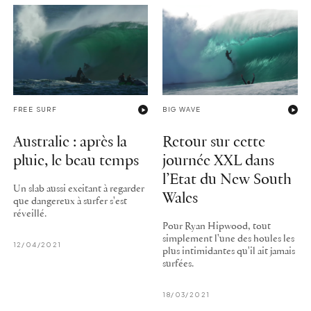
FREE SURF
BIG WAVE
Australie : après la
Retour sur cette
pluie, le beau temps
journée XXL dans
l’Etat du New South
Un slab aussi excitant à regarder
Wales
que dangereux à surfer s'est
réveillé.
Pour Ryan Hipwood, tout
simplement l'une des houles les
12/04/2021
plus intimidantes qu'il ait jamais
surfées.
18/03/2021