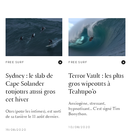
FREE SURF
FREE SURF
Sydney : le slab de
Terror Vault : les plus
Cape Solander
gros wipeouts à
toujours aussi gros
Teahupo’o
cet hiver
Anxiogène, stressant,
hypnotisant... C'est signé Tim
Ours (pour les intimes), est sorti
Bonython.
de sa tanière le 11 août dernier.
10/08/2020
19/08/2020