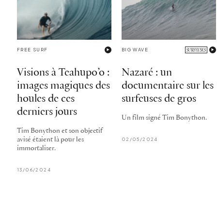
FREE SURF
BIG WAVE
Visions à Teahupo’o :
Nazaré : un
images magiques des
documentaire sur les
houles de ces
surfeuses de gros
derniers jours
Un film signé Tim Bonython.
Tim Bonython et son objectif
avisé étaient là pour les
02/05/2024
immortaliser.
13/06/2024