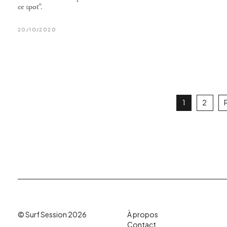
ce spot".
20/10/2020
1
2
© Surf Session 2026
À propos
Contact