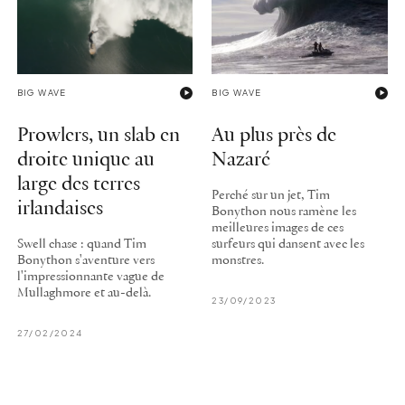
BIG WAVE
BIG WAVE
Prowlers, un slab en
Au plus près de
droite unique au
Nazaré
large des terres
Perché sur un jet, Tim
irlandaises
Bonython nous ramène les
meilleures images de ces
Swell chase : quand Tim
surfeurs qui dansent avec les
Bonython s'aventure vers
monstres.
l'impressionnante vague de
Mullaghmore et au-delà.
23/09/2023
27/02/2024