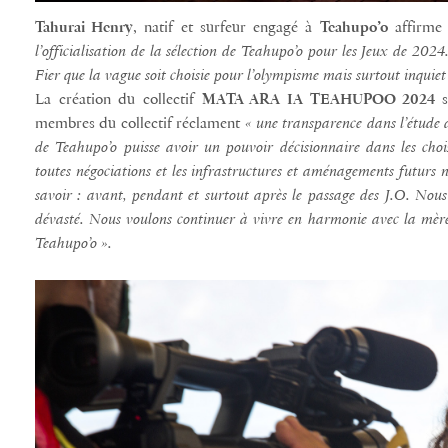
Tahurai Henry
, natif et surfeur engagé à
Teahupo’o
affirm
l’officialisation de la sélection de Teahupo’o pour les Jeux de 2024
Fier que la vague soit choisie pour l’olympisme mais surtout inqui
La création du collectif
MATA ARA IA TEAHUPOO 2024
membres du collectif réclament
« une transparence dans l’étude d
de Teahupo’o puisse avoir un pouvoir décisionnaire dans les ch
toutes négociations et les infrastructures et aménagements futurs n
savoir : avant, pendant et surtout après le passage des J.O. Nous
dévasté. Nous voulons continuer à vivre en harmonie avec la mère 
Teahupo’o ».