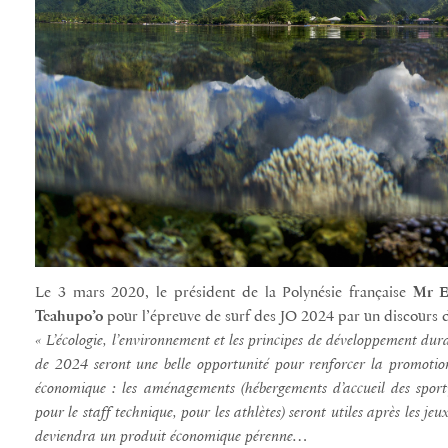
Le 3 mars 2020, le président de la Polynésie française
Mr E
Teahupo’o
pour l’épreuve de surf des JO 2024 par un discours da
« L’écologie, l’environnement et les principes de développement d
de 2024 seront une belle opportunité pour renforcer la promoti
économique : les aménagements (hébergements d’accueil des sportif
pour le staff technique, pour les athlètes) seront utiles après les 
deviendra un produit économique pérenne…