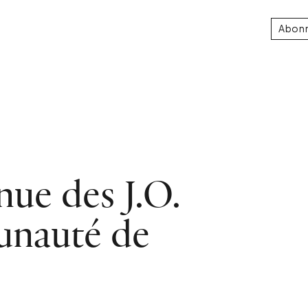
Abon
enue des J.O.
unauté de