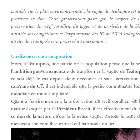
Durable sur le plan environnemental : la vague de Teahupo’o est u
préserver ce don. Cette préservation passe par le respect de 
préservation du récif corallien, du lagon et de la rivière de la b
durable, les compétitions et l’organisation des JO de 2024 s’adapter
du site de Teahupo’o sera préservé au maximum ».
Un discours remis en question
Hors, à
Teahupo’o
, une partie de la population pense que la se
l’ambition gouvernementale
de transformer la vague de
Teahu
ce soit déjà le cas depuis deux décennies et sans intervention
caravane du CT,
il est indéniable que la petite communauté loc
mondiale en toute simplicité.
Quant à l’environnement, la préservation du récif corallien, du la
marine évoqués par le
Président Fritch
, il est effectivement d
ce don de la nature
qu’est la fameuse vague, surtout lorsque 
menacent son équilibre naturel et l’harmonie du lieu.