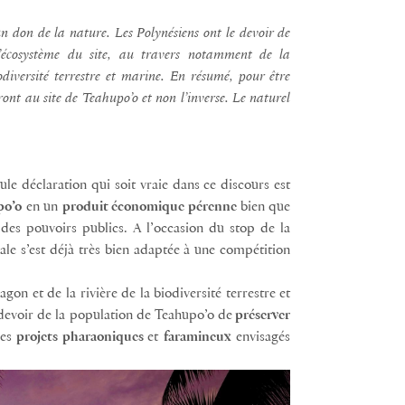
n don de la nature. Les Polynésiens ont le devoir de
l’écosystème du site, au travers notamment de la
iodiversité terrestre et marine. En résumé, pour être
ont au site de Teahupo’o et non l’inverse. Le naturel
ule déclaration qui soit vraie dans ce discours est
po’o
en un
produit économique pérenne
bien que
 des pouvoirs publics. A l’occasion du stop de la
ale s’est déjà très bien adaptée à une compétition
gon et de la rivière de la biodiversité terrestre et
u devoir de la population de Teahupo’o de
préserver
des
projets pharaoniques
et
faramineux
envisagés