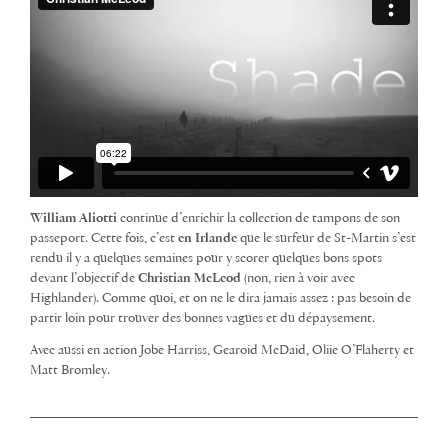
William Aliotti
continue d’enrichir la collection de tampons de son
passeport. Cette fois, c’est
en Irlande
que le surfeur de St-Martin s’est
rendu il y a quelques semaines pour y scorer quelques bons spots
devant l’objectif de
Christian McLeod
(non, rien à voir avec
Highlander). Comme quoi, et on ne le dira jamais assez : pas besoin de
partir loin pour trouver des bonnes vagues et du dépaysement.
Avec aussi en action Jobe Harriss, Gearoid McDaid, Oliie O’Flaherty et
Matt Bromley.