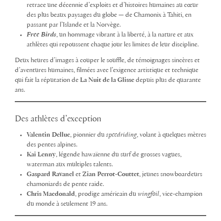
retrace une décennie d’exploits et d’histoires humaines au cœur
des plus beaux paysages du globe — de Chamonix à Tahiti, en
passant par l’Islande et la Norvège.
Free Birds
, un hommage vibrant à la liberté, à la nature et aux
athlètes qui repoussent chaque jour les limites de leur discipline.
Deux heures d’images à couper le souffle, de témoignages sincères et
d’aventures humaines, filmées avec l’exigence artistique et technique
qui fait la réputation de
La Nuit de la Glisse
depuis plus de quarante
ans.
Des athlètes d’exception
Valentin Delluc
, pionnier du
speedriding
, volant à quelques mètres
des pentes alpines.
Kai Lenny
, légende hawaïenne du surf de grosses vagues,
waterman aux multiples talents.
Gaspard Ravanel
et
Zian Perrot-Couttet
, jeunes snowboardeurs
chamoniards de pente raide.
Chris Macdonald
, prodige américain du
wingfoil
, vice-champion
du monde à seulement 19 ans.