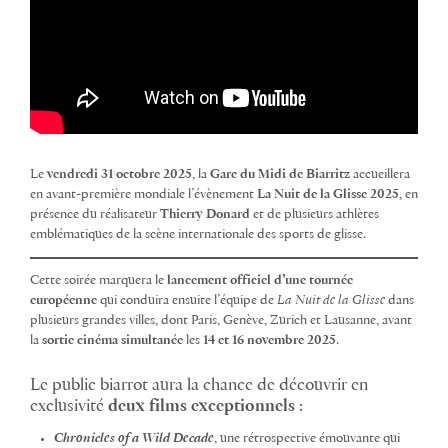
Le
vendredi 31 octobre 2025
, la
Gare du Midi de Biarritz
accueillera
en avant-première mondiale l’évènement
La Nuit de la Glisse 2025
, en
présence du réalisateur
Thierry Donard
et de plusieurs athlètes
emblématiques de la scène internationale des sports de glisse.
Cette soirée marquera le
lancement officiel d’une tournée
européenne
qui conduira ensuite l’équipe de
La Nuit de la Glisse
dans
plusieurs grandes villes, dont Paris, Genève, Zurich et Lausanne, avant
la
sortie cinéma simultanée
les
14 et 16 novembre 2025
.
Le public biarrot aura la chance de découvrir en
exclusivité
deux films exceptionnels
:
Chronicles of a Wild Decade
, une rétrospective émouvante qui