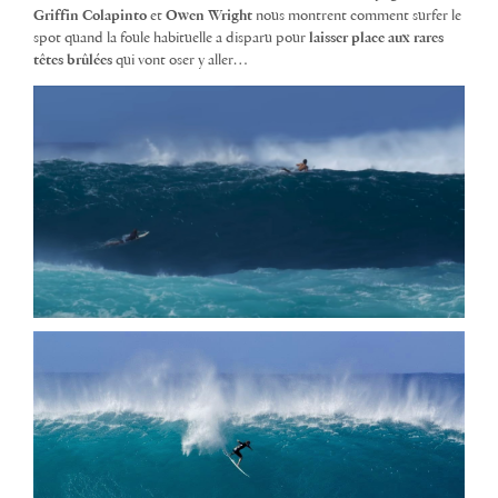
Griffin Colapinto
et
Owen Wright
nous montrent comment surfer le
spot quand la foule habituelle a disparu pour
laisser place aux rares
têtes brûlées
qui vont oser y aller…