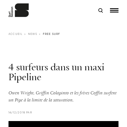
ACCUEIL
NEWS
FREE SURF
4 surfeurs dans un maxi
Pipeline
Owen Wright, Griffin Colapinto et les frères Coffin surfent
un Pipe à la limite de la saturation.
16/12/2018 PAR