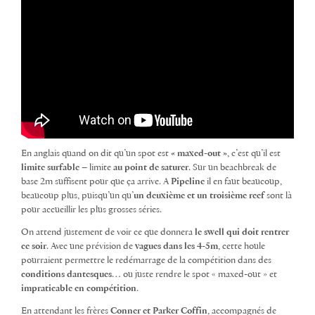
En anglais quand on dit qu’un spot est
« maxed-out »
, c’est qu’il est
limite surfable
– limite
au point de saturer
. Sur un beachbreak de
base 2m suffisent pour que ça arrive. A
Pipeline
il en faut beaucoup,
beaucoup plus, puisqu’un qu’
un deuxième et un troisième reef
sont là
pour accueillir les plus grosses séries.
On attend justement de voir ce que donnera
le swell qui doit rentrer
ce soir
. Avec une prévision de
vagues dans les 4-5m
, cette houle
pourraient permettre le redémarrage de la compétition dans des
conditions dantesques
… ou juste rendre le spot « maxed-out » et
impraticable en compétition
.
En attendant les frères
Conner et Parker Coffin
, accompagnés de