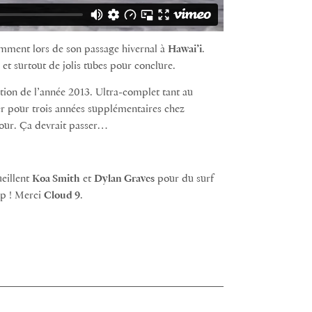
amment lors de son passage hivernal à
Hawai’i
.
 et surtout de jolis tubes pour conclure.
ation de l’année 2013. Ultra-complet tant au
ner pour trois années supplémentaires chez
Tour. Ça devrait passer…
eillent
Koa Smith
et
Dylan Graves
pour du surf
ip ! Merci
Cloud 9
.