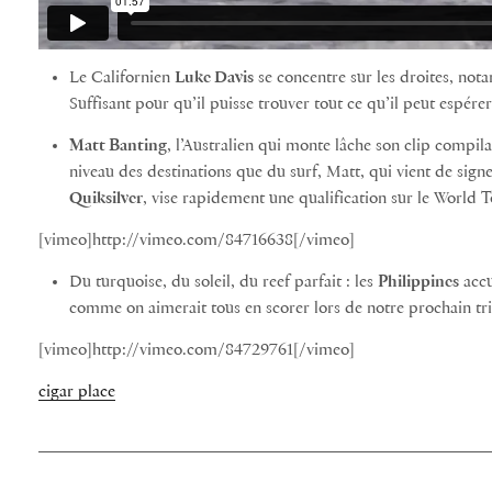
Le Californien
Luke Davis
se concentre sur les droites, not
Suffisant pour qu’il puisse trouver tout ce qu’il peut espérer
Matt Banting
, l’Australien qui monte lâche son clip compil
niveau des destinations que du surf, Matt, qui vient de sig
Quiksilver
, vise rapidement une qualification sur le World 
[vimeo]http://vimeo.com/84716638[/vimeo]
Du turquoise, du soleil, du reef parfait : les
Philippines
accu
comme on aimerait tous en scorer lors de notre prochain tr
[vimeo]http://vimeo.com/84729761[/vimeo]
cigar place