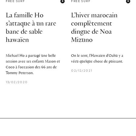
FREE SURF
FREE SURF
La famille Ho
L’hiver marocain
s’attaque à un rare
complètement
banc de sable
dingue de Noa
hawaïen
Mizuno
Michael Ho a partagé une belle
On le sent, l'Hawaïen d'Oahu y a
session avec ses enfants Mason et
vécu quelque chose de puissant.
Coco à l'occasion des 66 ans de
02/12/2021
Tommy Peterson.
13/02/2020