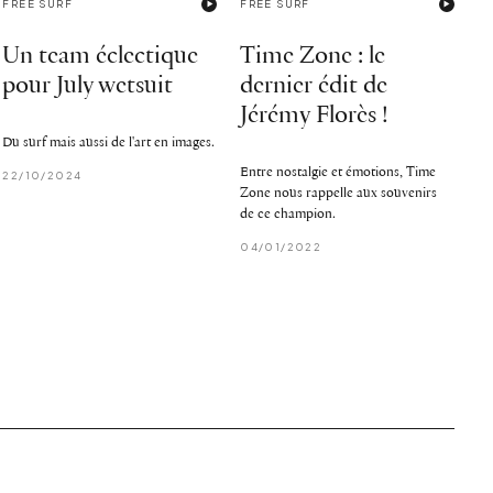
FREE SURF
FREE SURF
Un team éclectique
Time Zone : le
pour July wetsuit
dernier édit de
Jérémy Florès !
Du surf mais aussi de l'art en images.
Entre nostalgie et émotions, Time
22/10/2024
Zone nous rappelle aux souvenirs
de ce champion.
04/01/2022