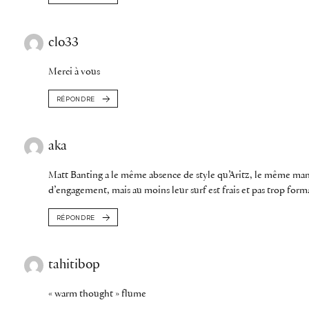
clo33
Merci à vous
RÉPONDRE
aka
Matt Banting a le même absence de style qu’Aritz, le même man
d’engagement, mais au moins leur surf est frais et pas trop forma
RÉPONDRE
tahitibop
« warm thought » flume