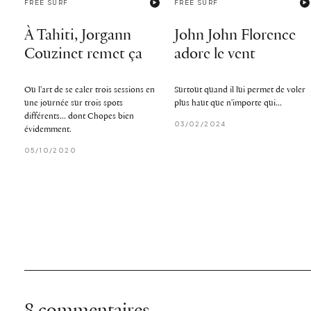
FREE SURF
FREE SURF
À Tahiti, Jorgann
John John Florence
Couzinet remet ça
adore le vent
Ou l'art de se caler trois sessions en
Surtout quand il lui permet de voler
une journée sur trois spots
plus haut que n'importe qui...
différents... dont Chopes bien
03/02/2024
évidemment.
05/10/2020
8 commentaires