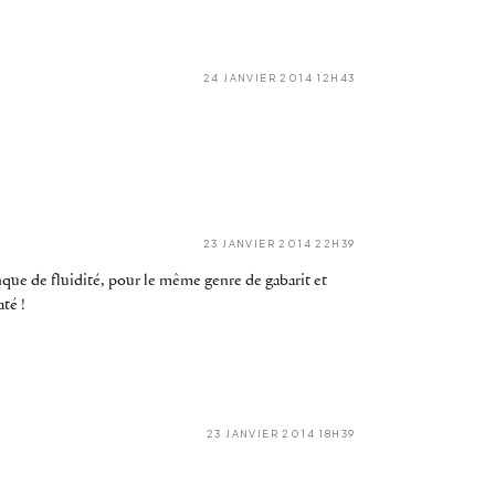
24 JANVIER 2014 12H43
23 JANVIER 2014 22H39
que de fluidité, pour le même genre de gabarit et
té !
23 JANVIER 2014 18H39