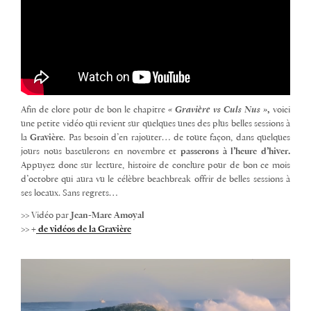
Afin de clore pour de bon le chapitre
« Gravière vs Culs Nus »
,
voici
une petite vidéo qui revient sur quelques unes des plus belles sessions à
la
Gravière
. Pas besoin d’en rajouter… de toute façon, dans quelques
jours nous basculerons en novembre et
passerons à l’heure d’hiver.
Appuyez donc sur lecture, histoire de conclure pour de bon ce mois
d’octobre qui aura vu le célèbre beachbreak offrir de belles sessions à
ses locaux. Sans regrets…
>> Vidéo par
Jean-Marc Amoyal
>> +
de vidéos de la Gravière