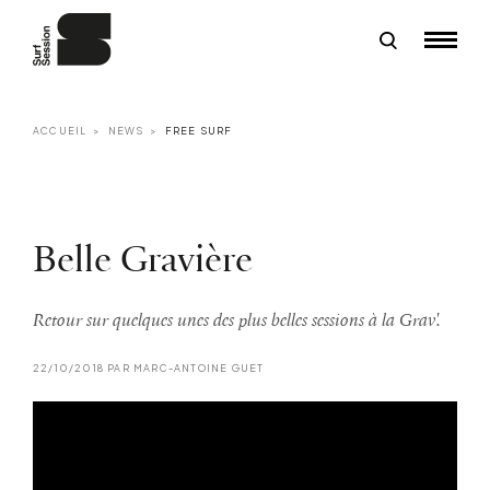
ACCUEIL
NEWS
FREE SURF
Belle Gravière
Retour sur quelques unes des plus belles sessions à la Grav'.
22/10/2018 PAR MARC-ANTOINE GUET