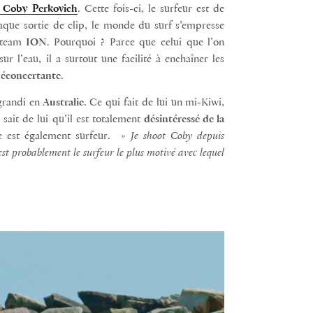
e Coby Perkovich
. Cette fois-ci, le surfeur est de
aque sortie de clip, le monde du surf s’empresse
 team
ION
. Pourquoi ? Parce que celui que l’on
ur l’eau, il a surtout une facilité à enchaîner les
déconcertante
.
grandi en
Australie
. Ce qui fait de lui un mi-Kiwi,
sait de lui qu’il est totalement
désintéressé de la
 est également surfeur.
» Je shoot Coby depuis
st probablement le surfeur le plus motivé avec lequel