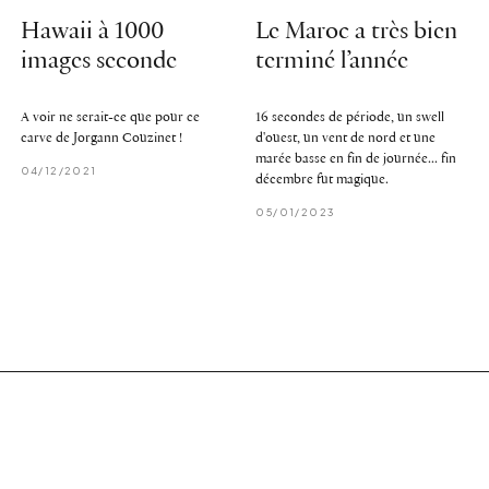
Hawaii à 1000
Le Maroc a très bien
images seconde
terminé l’année
A voir ne serait-ce que pour ce
16 secondes de période, un swell
carve de Jorgann Couzinet !
d'ouest, un vent de nord et une
marée basse en fin de journée... fin
04/12/2021
décembre fut magique.
05/01/2023