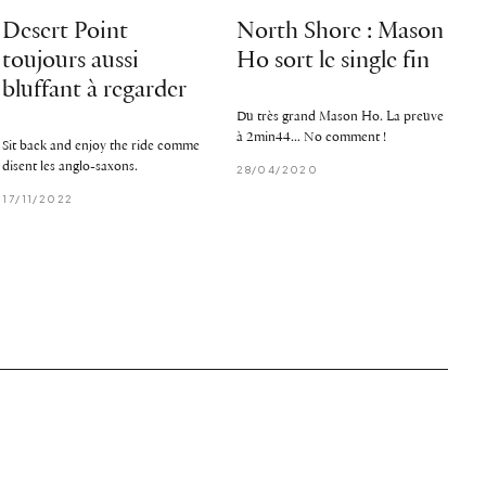
Desert Point
North Shore : Mason
toujours aussi
Ho sort le single fin
bluffant à regarder
Du très grand Mason Ho. La preuve
à 2min44... No comment !
Sit back and enjoy the ride comme
disent les anglo-saxons.
28/04/2020
17/11/2022