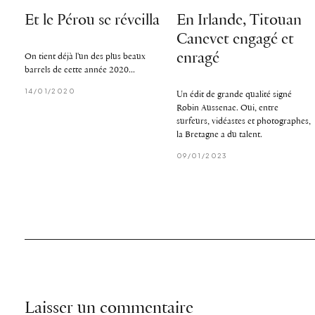
Et le Pérou se réveilla
En Irlande, Titouan
Canevet engagé et
enragé
On tient déjà l'un des plus beaux
barrels de cette année 2020...
14/01/2020
Un édit de grande qualité signé
Robin Aussenac. Oui, entre
surfeurs, vidéastes et photographes,
la Bretagne a du talent.
09/01/2023
Laisser un commentaire