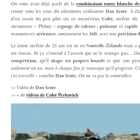
On vous avait déjà parlé de la
combinaison toute blanche d
retour sous les yeux du talentueux réalisateur
Dan Scott
. À ch
d’en savoir un peu plus sur ce mystérieux
Coby,
surfeur du
surnomme « Flyboy »
regorge de talents :
puissant
et
rapide
s
manoeuvres
aériennes
, notamment les
360,
avec une
précision 
Le jeune surfeur de 25 ans est né en
Nouvelle-Zélande
mais a 
mi-Aussie. Et ça s’entend à l’accent qui ne le trompe pas… On 
compétition
, qu’il
shape ses propres boards
et que son père
seulement un an, mais à chaque fois je remarque qu’il progresse. C’e
j’ai travaillé »
conclue
Dan Scott.
On ne va pas le contredire.
>> Vidéo de
Dan Scott
>> + de
vidéos de Coby Perkovich