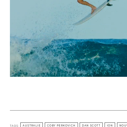
TAGS:
AUSTRALIE
COBY PERKOVICH
DAN SCOTT
ION
NOU