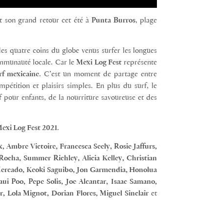
t son grand retour cet été à
Punta Burros
, plage
es quatre coins du globe venus surfer les longues
ommunauté locale. Car le
Mexi Log Fest
représente
rf mexicaine
. C’est un moment de partage entre
mpétition et plaisirs simples. En plus du surf, le
 pour enfants, de la nourriture savoureuse et des
exi Log Fest 2021
.
, Ambre Victoire, Francesca Seely, Rosie Jaffurs,
ocha, Summer Richley, Alicia Kelley, Christian
Mercado, Keoki Saguibo, Jon Garmendia, Honolua
i Poo, Pepe Solis, Joe Alcantar, Isaac Samano,
, Lola Mignot, Dorian Flores, Miguel Sinclair
et