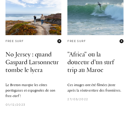
FREE SURF
FREE SURF
No Jersey : quand
"Africa" ou la
Gaspard Larsonneur
douceur d’un surf
tombe le lycra
trip au Maroc
Le Breton marque les côtes
Ces images ont été filmées juste
portugaises et espagnoles de son
après la réouverture des frontières.
free-surf !
27/03/2022
01/12/2023