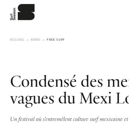
ACCUEIL
NEWS
FREE SURF
Condensé des mei
vagues du Mexi L
Un festival où s'entremêlent culture surf mexicaine et