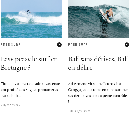
FREE SURF
FREE SURF
Easy peasy le surf en
Bali sans dérives, Bali
Bretagne ?
en délire
Titouan Canevet et Robin Aussenac
Ari Browne vit sa meilleure vie à
ont profité des vagues printanières
Canggu, et sur terre comme sur mer
avant le flat.
ses dérapages sont à peine contrôlés
!
28/06/2023
18/07/2020