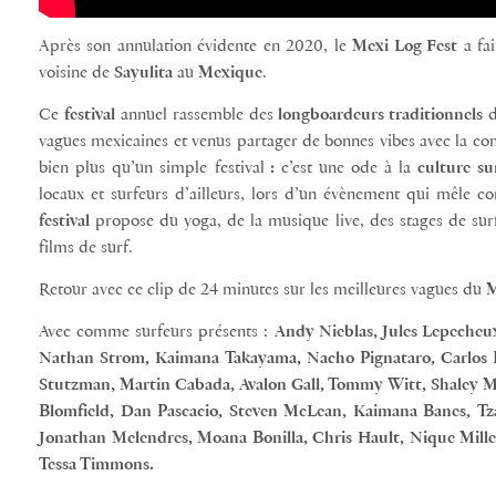
Après son annulation évidente en 2020, le
Mexi Log Fest
a fai
voisine de
Sayulita
au
Mexique
.
Ce
festival
annuel rassemble des
longboardeurs traditionnels
d
vagues mexicaines et venus partager de bonnes vibes avec la c
bien plus qu’un simple festival
:
c’est une ode à la
culture su
locaux et surfeurs d’ailleurs, lors d’un évènement qui mêle co
festival
propose du yoga, de la musique live, des stages de surf
films de surf.
Retour avec ce clip de 24 minutes sur les meilleures vagues du
M
Avec comme surfeurs présents :
Andy Nieblas, Jules Lepecheux
Nathan Strom, Kaimana Takayama, Nacho Pignataro, Carlos R
Stutzman, Martin Cabada, Avalon Gall, Tommy Witt, Shaley 
Blomfield, Dan Pascacio, Steven McLean, Kaimana Banes, Tzau
Jonathan Melendres, Moana Bonilla, Chris Hault, Nique Miller
Tessa Timmons.