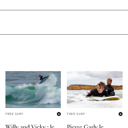
FREE SURF
FREE SURF
Willy and Vicky : le
Pierre Gasly le