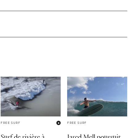
FREE SURF
FREE SURF
Surf de rivière à
Jared Mell poursuit