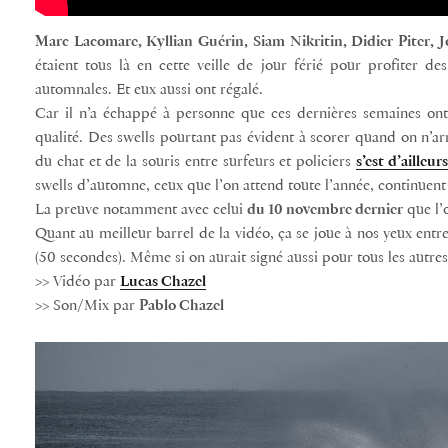
Marc Lacomare, Kyllian Guérin, Siam Nikritin, Didier Piter
étaient tous là en cette veille de jour férié pour profiter de
automnales. Et eux aussi ont régalé.
Car il n’a échappé à personne que ces dernières semaines ont 
qualité. Des swells pourtant pas évident à scorer quand on n’arri
du chat et de la souris entre surfeurs et policiers
s’est d’ailleu
swells d’automne, ceux que l’on attend toute l’année, continuent
La preuve notamment avec celui
du 10 novembre dernier
que l’o
Quant au meilleur barrel de la vidéo, ça se joue à nos yeux entr
(50 secondes). Même si on aurait signé aussi pour tous les autres
>> Vidéo par
Lucas Chazel
>> Son/Mix par
Pablo Chazel