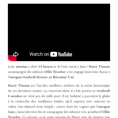
Leur
mission
a duré
24 heures
et ils l’ont mené à bien !
Harry Timson
accompagné du vidéaste
Ollie Treacher
s’est engagé dans une chasse à
l’
ouragan
vendredi dernier
au
Royaume-Uni
.
Harry Timson
est l’un des meilleurs surfeurs de la scène britannique
de ces dernières années. La réactivité dont il a fait preuve ce
vendredi
8 octobre
ne vient pas de nulle part. Il est habitué à parcourir le globe
à la recherche des meilleures houles, qu’il capture très souvent en
vidéo. Son objectif était simple : scorer dans les vagues que l’
ouragan
Sam
a laissé derrière lui en compagnie du vidéaste très productif
Ollie
Treacher
. Ce dernier avait pour mission de filmer puis de monter une