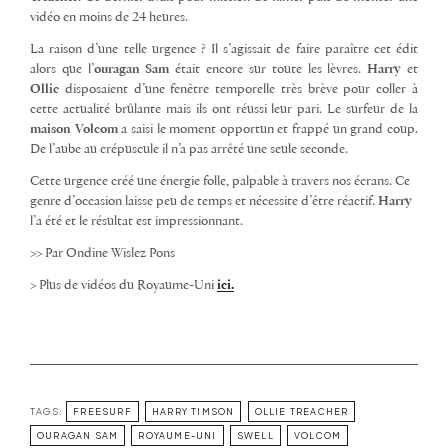
vidéo en moins de 24 heures.
La raison d’une telle urgence ? Il s’agissait de faire paraître cet édit
alors que l’
ouragan
Sam
était encore sur toute les lèvres.
Harry
et
Ollie
disposaient d’une fenêtre temporelle très brève pour coller à
cette actualité brûlante mais ils ont réussi leur pari. Le surfeur de la
maison Volcom
a saisi le moment opportun et frappé un grand coup.
De l’aube au crépuscule il n’a pas arrêté une seule seconde.
Cette urgence créé une énergie folle, palpable à travers nos écrans. Ce
genre d’occasion laisse peu de temps et nécessite d’être réactif.
Harry
l’a été et le résultat est impressionnant.
>> Par Ondine Wislez Pons
> Plus de vidéos du Royaume-Uni
ici.
TAGS:
FREESURF
HARRY TIMSON
OLLIE TREACHER
OURAGAN SAM
ROYAUME-UNI
SWELL
VOLCOM