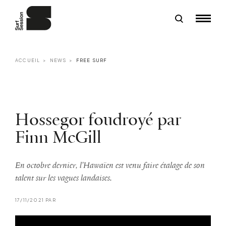
ACCUEIL
NEWS
FREE SURF
Hossegor foudroyé par
Finn McGill
En octobre dernier, l'Hawaïen est venu faire étalage de son
talent sur les vagues landaises.
17/11/2021 PAR