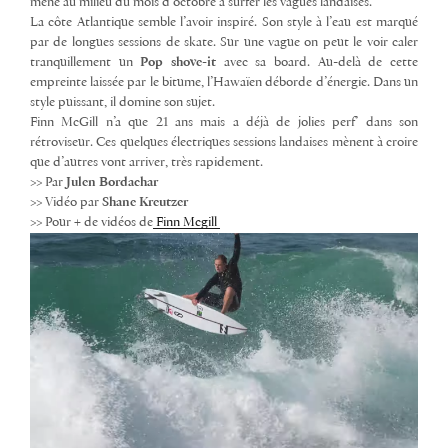
mène au milieu du mois d’octobre à surfer les vagues landaises.
La côte Atlantique semble l’avoir inspiré. Son style à l’eau est marqué
par de longues sessions de skate. Sur une vague on peut le voir caler
tranquillement un
Pop shove-it
avec sa board. Au-delà de cette
empreinte laissée par le bitume, l’Hawaïen déborde d’énergie. Dans un
style puissant, il domine son sujet.
Finn McGill n’a que 21 ans mais a déjà de jolies perf’ dans son
rétroviseur. Ces quelques électriques sessions landaises mènent à croire
que d’autres vont arriver, très rapidement.
>> Par
Julen Bordachar
>> Vidéo par
Shane Kreutzer
>> Pour + de vidéos de
Finn Mcgill