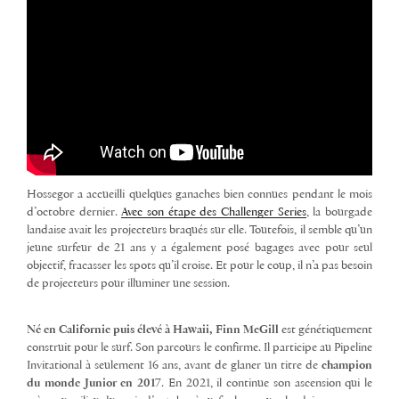
Hossegor
a accueilli quelques ganaches bien connues pendant le
mois
d’octobre dernier
.
Avec son étape des Challenger Series
, la bourgade
landaise avait les projecteurs braqués sur elle. Toutefois, il semble qu’un
jeune surfeur de 21 ans y a également posé bagages avec pour seul
objectif, fracasser les spots qu’il croise. Et pour le coup, il n’a pas besoin
de projecteurs pour illuminer une session.
Né en Californie puis élevé à Hawaii, Finn McGill
est génétiquement
construit pour le surf. Son parcours le confirme. Il participe au Pipeline
Invitational à seulement 16 ans, avant de glaner un titre de
champion
du monde Junior en 2017
. En 2021, il continue son ascension qui le