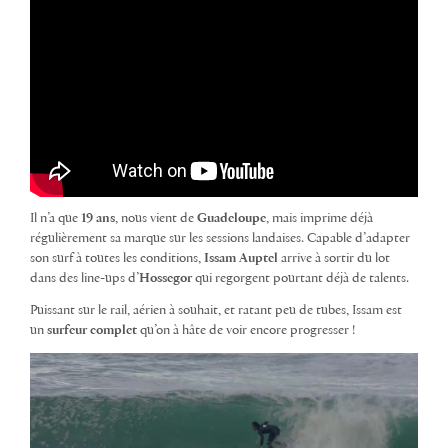
Il n’a que
19 ans
, nous vient de
Guadeloupe
, mais imprime déjà
régulièrement sa marque sur les sessions landaises. Capable d’adapter
son surf à toutes les conditions,
Issam Auptel
arrive à sortir du lot
dans des line-ups d’
Hossegor
qui regorgent pourtant déjà de talents.
Puissant sur le rail, aérien à souhait, et ratant peu de tubes, Issam est
un
surfeur complet
qu’on à hâte de voir encore progresser !