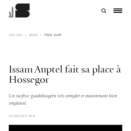
ACCUEIL
NEWS
FREE SURF
Issam Auptel fait sa place à
Hossegor
Un surfeur guadeloupéen très complet et maintenant bien
implanté.
12/06/2021 PAR