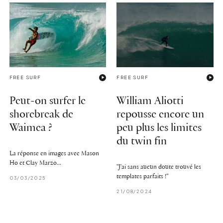
FREE SURF
FREE SURF
Peut-on surfer le
William Aliotti
shorebreak de
repousse encore un
Waimea ?
peu plus les limites
du twin fin
La réponse en images avec Mason
Ho et Clay Marzo...
"J'ai sans aucun doute trouvé les
templates parfaits !"
03/03/2025
21/08/2024