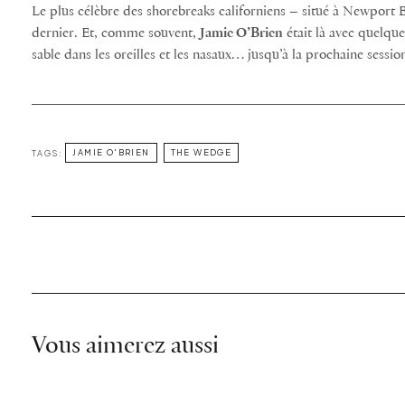
Le plus célèbre des shorebreaks californiens – situé à Newport 
dernier. Et, comme souvent,
Jamie O’Brien
était là avec quelque
sable dans les oreilles et les nasaux… jusqu’à la prochaine session
TAGS:
JAMIE O'BRIEN
THE WEDGE
Vous aimerez aussi