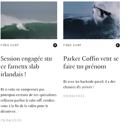
FREE SURF
FREE SURF
Session engagée sur
Parker Coffin veut se
ce fameux slab
faire un prénom
irlandais !
Et avec un backside pareil, il a des
chances d'y arriver !
Et si vous ne comprenez pas
pourquoi certains de ces spécialistes
05/06/2022
refusent parfois le take-off, rendez-
vous à la fin de la vidéo pour le
découvrir.
13/04/2020