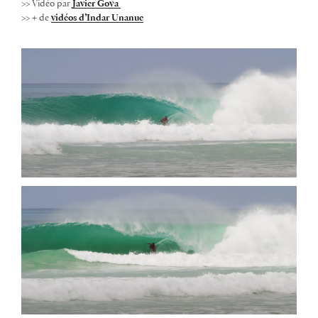
>> Vidéo par
Javier Goya
>> + de
vidéos d’Indar Unanue