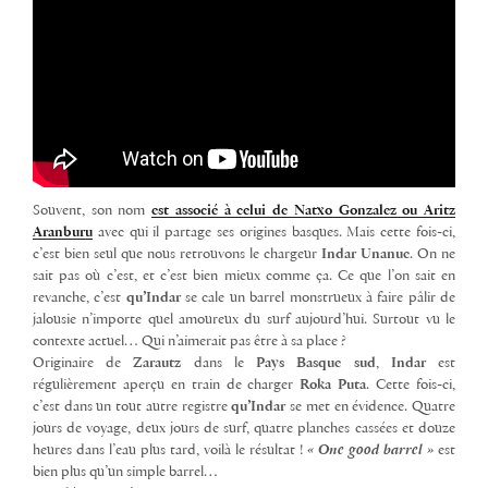
Souvent, son nom
est associé à celui de Natxo Gonzalez ou Aritz
Aranburu
avec qui il partage ses origines basques. Mais cette fois-ci,
c’est bien seul que nous retrouvons le chargeur
Indar Unanue
. On ne
sait pas où c’est, et c’est bien mieux comme ça. Ce que l’on sait en
revanche, c’est
qu’Indar
se cale un barrel monstrueux à faire pâlir de
jalousie n’importe quel amoureux du surf aujourd’hui. Surtout vu le
contexte actuel… Qui n’aimerait pas être à sa place ?
Originaire de
Zarautz
dans le
Pays Basque sud
,
Indar
est
régulièrement aperçu en train de charger
Roka Puta
. Cette fois-ci,
c’est dans un tout autre registre
qu’Indar
se met en évidence. Quatre
jours de voyage, deux jours de surf, quatre planches cassées et douze
heures dans l’eau plus tard, voilà le résultat !
« One good barrel »
est
bien plus qu’un simple barrel…