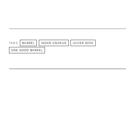
TAGS:
BARREL
INDAR UNANUE
JAVIER GOYA
ONE GOOD BARREL