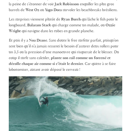
la peine de s’étonner de voir
Jack Robinson
enquiller les plus gros
barrels de
West Oz
ou
Yago Dora
survoler les beachbreaks brésiliens.
Les surprises viennent plutôt de
Ryan Burch
qui lâche le fish pour le
longboard,
Balaram Stack
qui charge comme un malade, ou
Ozzie
Wright
qui navigue dans les tubes en grande planche.
Et puis il y a
Noa Deane
. Sans doute le free surfeur parfait, puisqu’on
sent bien qu’il n’a jamais ressenti le besoin d’assurer deux rollers pour
un 3,5 ou la pression d’une manoeuvre qui risquerait de le blesser. Du
coup il surfe sans calculer,
plante son rail comme un forcené et
décolle chaque air comme si c’était le dernier
. Car quitte à se faire
lobotomiser, autant avoir déposé le cerveau !