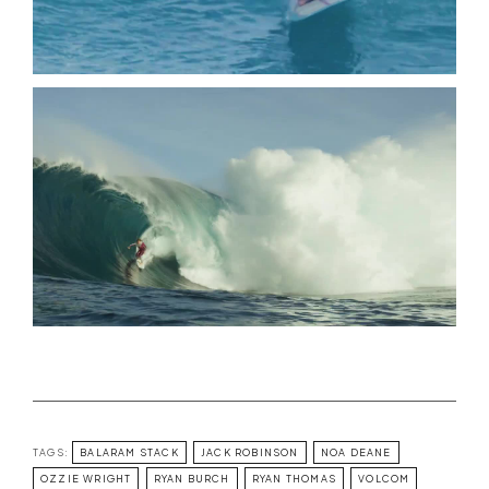
TAGS:
BALARAM STACK
JACK ROBINSON
NOA DEANE
OZZIE WRIGHT
RYAN BURCH
RYAN THOMAS
VOLCOM