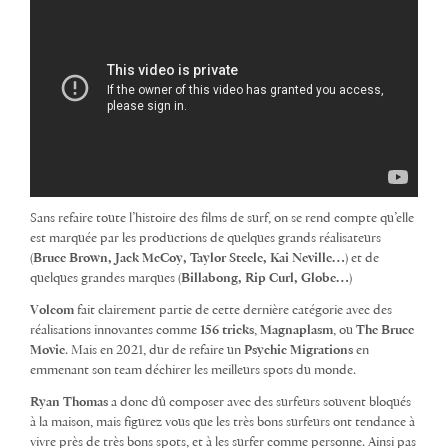
Sans refaire toute l’histoire des films de surf, on se rend compte qu’elle
est marquée par les productions de quelques grands réalisateurs
(
Bruce Brown, Jack McCoy, Taylor Steele, Kai Neville…
) et de
quelques grandes marques (
Billabong, Rip Curl, Globe…
)
Volcom
fait clairement partie de cette dernière catégorie avec des
réalisations innovantes comme
156 tricks
,
Magnaplasm
, ou
The Bruce
Movie
. Mais en 2021, dur de refaire un
Psychic Migrations
en
emmenant son team déchirer les meilleurs spots du monde.
Ryan Thomas
a donc dû composer avec des surfeurs souvent bloqués
à la maison, mais figurez vous que les très bons surfeurs ont tendance à
vivre près de très bons spots, et à les surfer comme personne. Ainsi pas