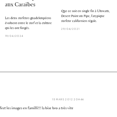
aux Caraïbes
Que ce soit en single fin à Uluwatu,
Desert Point ou Pipe, l'atypique
Les deux surfeurs guadeloupéens
surfeur californien régale.
évoluent entre le surf et la culture
qui les ont forgés.
29/04/2021
19/04/2024
15 MARS 2012 20H46
t les images en familli!!! la bise bro a très vite