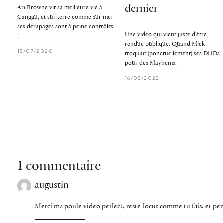
dernier
Ari Browne vit sa meilleure vie à
Canggu, et sur terre comme sur mer
ses dérapages sont à peine contrôlés
Une vidéo qui vient juste d'être
!
rendue publique. Quand Mick
18/07/2020
troquait (ponctuellement) ses DHDs
pour des Mayhems.
16/08/2022
1 commentaire
augustin
Merci ma poule video perfect, reste focus comme tu fais, et perfec