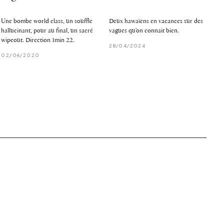
Une bombe world class, un souffle
Deux hawaïens en vacances sur des
hallucinant, pour au final, un sacré
vagues qu'on connait bien.
wipeout. Direction 1min 22.
28/04/2024
02/06/2020